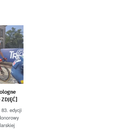
Pologne
 ZDJĘĆ]
83. edycji
Honorowy
larskiej