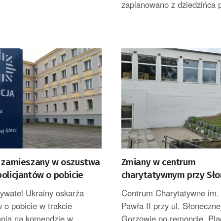
zaplanowano z dziedzińca p
c zamieszany w oszustwa
Zmiany w centrum
olicjantów o pobicie
charytatywnym przy Sło
bywatel Ukrainy oskarża
Centrum Charytatywne im.
w o pobicie w trakcie
Pawła II przy ul. Słoneczne
ania na komendzie w
Gorzowie po remoncie. Pl