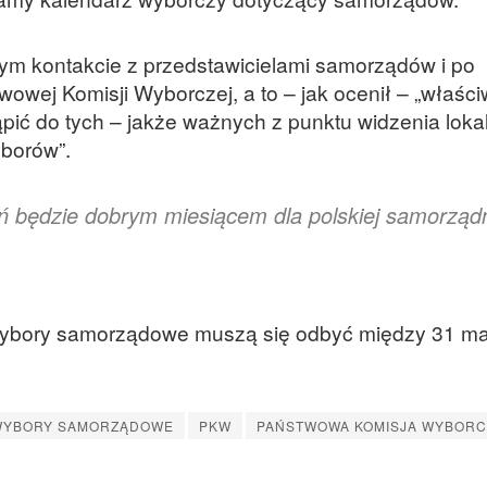
tałym kontakcie z przedstawicielami samorządów i po
owej Komisji Wyborczej, a to – jak ocenił – „właści
ąpić do tych – jakże ważnych z punktu widzenia loka
yborów”.
ń będzie dobrym miesiącem dla polskiej samorząd
ybory samorządowe muszą się odbyć między 31 ma
WYBORY SAMORZĄDOWE
PKW
PAŃSTWOWA KOMISJA WYBORC