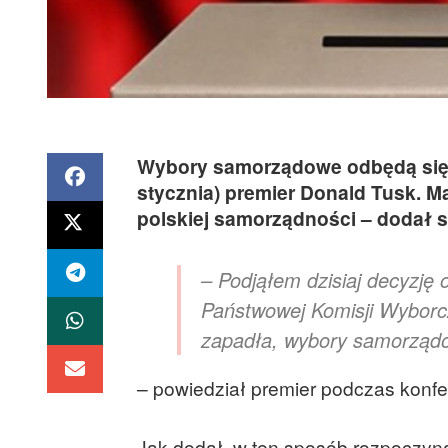
Wybory samorządowe odbędą się w 
stycznia) premier Donald Tusk. M
polskiej samorządności – dodał s
– Podjąłem dzisiaj decyzję 
Państwowej Komisji Wyborc
zapadła, wybory samorządow
– powiedział premier podczas konfe
Jak dodał, w ten sposób rozpoczy