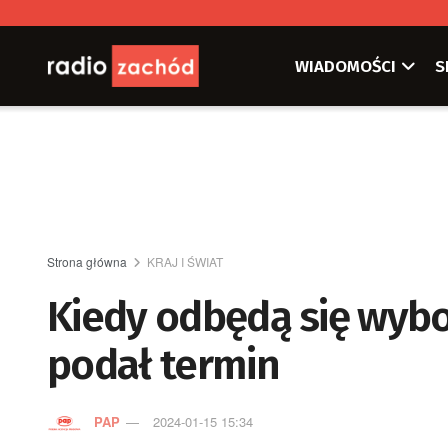
WIADOMOŚCI
S
Strona główna
KRAJ I ŚWIAT
Kiedy odbędą się wyb
podał termin
PAP
2024-01-15 15:34