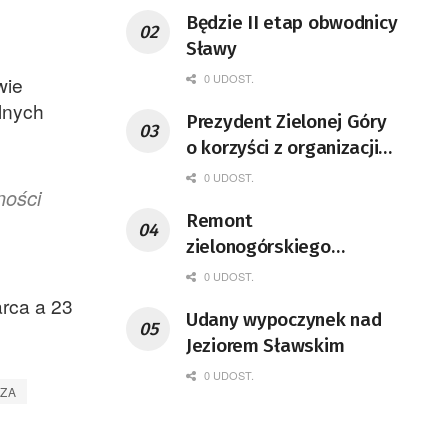
Będzie II etap obwodnicy
Sławy
0 UDOST.
wie
lnych
Prezydent Zielonej Góry
o korzyści z organizacji
mety Tour de Pologne
0 UDOST.
ności
Remont
zielonogórskiego
deptaka zgodnie z
0 UDOST.
planem
rca a 23
Udany wypoczynek nad
Jeziorem Sławskim
0 UDOST.
ZA