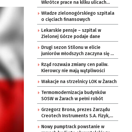
Wkrótce prace na kilku ulicach
Gorzowa
Władze zielonogórskiego szpitala
o cięciach finansowych
Lekarskie pensje – szpital w
Zielonej Górze podaje dane
Drugi sezon Stilonu w elicie
juniorów młodszych zaczyna się w
sobotę
Rząd rozważa zmiany cen paliw.
Kierowcy nie mają wątpliwości
Wakacje na strzelnicy LOK w Żarach
Termomodernizacja budynków
SOSW w Żarach w pełni robót
Grzegorz Brona, prezes Zarządu
Creotech Instruments S.A. Fizyk,
naukowiec, były pracownik CERN w
Nowy pumptrack powstanie w
Genewie, przedsiębiorca i