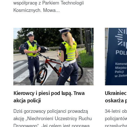
współpracę z Parkiem Technologii
Kosmicznych. Mowa...
Kierowcy i piesi pod lupą. Trwa
Ukrainie
akcja policji
oskarża p
Dziś gorzowscy policjanci prowadzą
34-letni o
akcję „Niechronieni Uczestnicy Ruchu
policjantó
Drogowego”. Jej celem jest poprawa
przesłuch