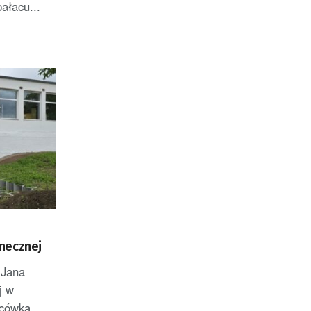
ałacu...
necznej
 Jana
j w
acówka