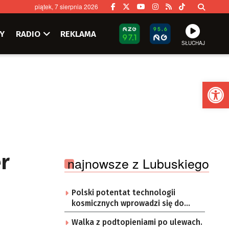
piątek, 7 sierpnia 2026
Y
RADIO
REKLAMA
SŁUCHAJ
Ot
r
najnowsze z Lubuskiego
Polski potentat technologii
kosmicznych wprowadzi się do
Zielonej Góry
Walka z podtopieniami po ulewach.