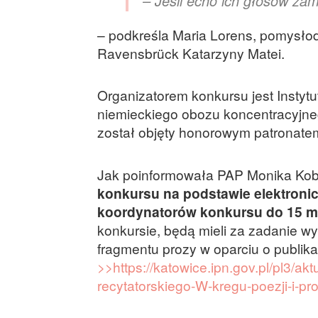
– Jeśli echo ich głosów zam
– podkreśla Maria Lorens, pomysłod
Ravensbrück Katarzyny Matei.
Organizatorem konkursu jest Instyt
niemieckiego obozu koncentracyjne
został objęty honorowym patronat
Jak poinformowała PAP Monika Koby
konkursu na podstawie elektroni
koordynatorów konkursu do 15 m
konkursie, będą mieli za zadanie w
fragmentu prozy w oparciu o publikac
>>https://katowice.ipn.gov.pl/pl3/a
recytatorskiego-W-kregu-poezji-i-pr