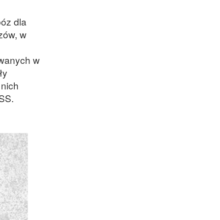
óz dla
zów, w
mywanych w
ły
 nich
SS.