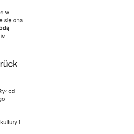
we w
e się ona
odą
ie
rück
żył od
go
ultury i