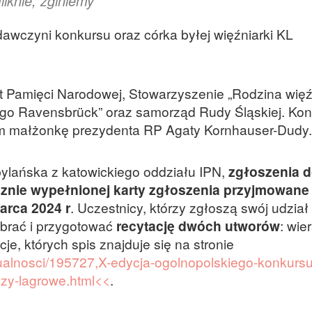
ilknie, zginiemy
awczyni konkursu oraz córka byłej więźniarki KL
ut Pamięci Narodowej, Stowarzyszenie „Rodzina więź
go Ravensbrück” oraz samorząd Rudy Śląskiej. Kon
em małżonkę prezydenta RP Agaty Kornhauser-Dudy
lańska z katowickiego oddziału IPN,
zgłoszenia 
cznie wypełnionej karty zgłoszenia przyjmowane
arca 2024 r
. Uczestnicy, którzy zgłoszą swój udział
ybrać i przygotować
recytację dwóch utworów
: wie
je, których spis znajduje się na stronie
ktualnosci/195727,X-edycja-ogolnopolskiego-konkursu
ozy-lagrowe.html<<
.