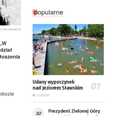
popularne
ięci Narodowej/FB
 „W
dział
łoszenia
Udany wypoczynek
nad Jeziorem Sławskim
obozie
0 UDOST.
Prezydent Zielonej Góry