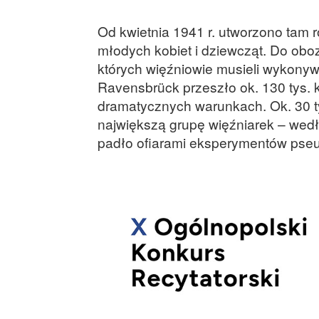
Od kwietnia 1941 r. utworzono tam 
młodych kobiet i dziewcząt. Do ob
których więźniowie musieli wykony
Ravensbrück przeszło ok. 130 tys. k
dramatycznych warunkach. Ok. 30 t
największą grupę więźniarek – wedł
padło ofiarami eksperymentów pse