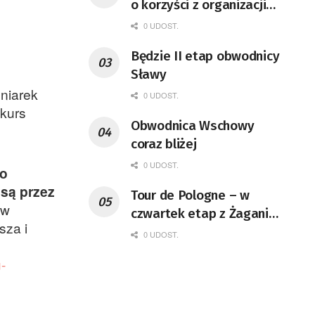
o korzyści z organizacji
mety Tour de Pologne
0 UDOST.
Będzie II etap obwodnicy
Sławy
niarek
0 UDOST.
kurs
Obwodnica Wschowy
.
coraz bliżej
0 UDOST.
do
 są przez
Tour de Pologne – w
 w
czwartek etap z Żagania
rsza i
do Karpacza
0 UDOST.
-