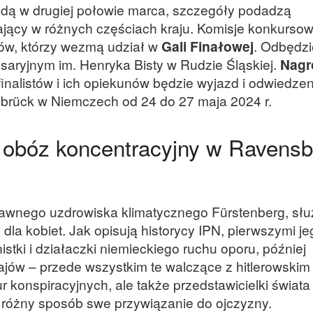
dą w drugiej połowie marca, szczegóły podadzą
łający w różnych częściach kraju. Komisje konkurso
tów, którzy wezmą udział w
Gali Finałowej
. Odbędzi
esaryjnym im. Henryka Bisty w Rudzie Śląskiej.
Nagr
inalistów i ich opiekunów będzie wyjazd i odwiedzen
sbrück w Niemczech od 24 do 27 maja 2024 r.
i obóz koncentracyjny w Ravensb
awnego uzdrowiska klimatycznego Fürstenberg, słu
dla kobiet. Jak opisują historycy IPN, pierwszymi je
stki i działaczki niemieckiego ruchu oporu, później
ajów – przede wszystkim te walczące z hitlerowskim
konspiracyjnych, ale także przedstawicielki świata k
 różny sposób swe przywiązanie do ojczyzny.