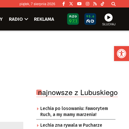
piątek, 7 sierpnia 2026
Y
RADIO
REKLAMA
SŁUCHAJ
Ot
najnowsze z Lubuskiego
Lechia po losowaniu: Faworytem
Ruch, a my mamy marzenia!
Lechia zna rywala w Pucharze