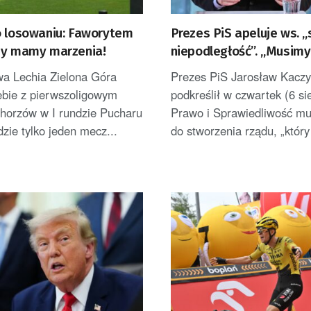
o losowaniu: Faworytem
Prezes PiS apeluje ws. 
my mamy marzenia!
niepodległość”. „Musimy
wykorzystać”
wa Lechia Zielona Góra
Prezes PiS Jarosław Kaczy
iebie z pierwszoligowym
podkreślił w czwartek (6 si
orzów w I rundzie Pucharu
Prawo i Sprawiedliwość mu
dzie tylko jeden mecz...
do stworzenia rządu, „który