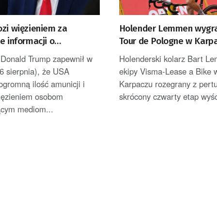
ozi więzieniem za
Holender Lemmen wygra
e informacji o
Tour de Pologne w Karpa
onych zapasach amunicji
został liderem [AKTUALI
 Donald Trump zapewnił w
Holenderski kolarz Bart L
6 sierpnia), że USA
ekipy Visma-Lease a Bike 
ogromną ilość amunicji i
Karpaczu rozegrany z pertu
więzieniem osobom
skrócony czwarty etap wyśc
ącym mediom...