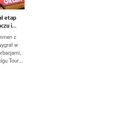
ł etap
czu i
ZACJA]
emmen z
wygrał w
rbacjami,
igu Tour...