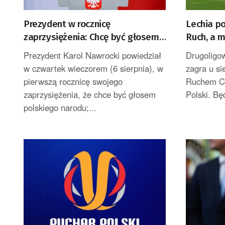
Prezydent w rocznicę
Lechia p
zaprzysiężenia: Chcę być głosem
Ruch, a 
Polek i Polaków [AKTUALIZACJA]
Prezydent Karol Nawrocki powiedział
Drugoligo
w czwartek wieczorem (6 sierpnia), w
zagra u s
pierwszą rocznicę swojego
Ruchem Ch
zaprzysiężenia, że chce być głosem
Polski. Bę
polskiego narodu;...