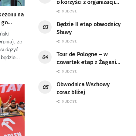
o korzyści z organizacji
mety Tour de Pologne
0 UDOST.
„sezonu na
 go
Będzie II etap obwodnicy
Sławy
ński
erpnia), że
0 UDOST.
si dążyć
Tour de Pologne – w
 będzie...
czwartek etap z Żagania
do Karpacza
0 UDOST.
Obwodnica Wschowy
coraz bliżej
0 UDOST.