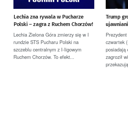
Lechia zna rywala w Pucharze
Trump gr
Polski – zagra z Ruchem Chorzów!
ujawniani
uszczupl
Lechia Zielona Góra zmierzy się w I
Prezydent
rundzie STS Pucharu Polski na
czwartek (
szczeblu centralnym z I-ligowym
posiadają 
Ruchem Chorzów. To efekt...
zagroził 
przekazuj