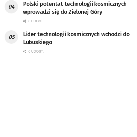
Polski potentat technologii kosmicznych
doktor habilitowany nauk fizycznych,
wprowadzi się do Zielonej Góry
koordynator Rady Sektorowej ds.
Kompetencji Przemysłu Lotniczo-
0 UDOST.
Kosmicznego oraz członek Komitetu
Lider technologii kosmicznych wchodzi do
Badań Kosmicznych i Satelitarnych PAN.
Lubuskiego
0 UDOST.