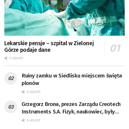
Lekarskie pensje – szpital w Zielonej
Górze podaje dane
0 UDOST.
Ruiny zamku w Siedlisku miejscem święta
plonów
0 UDOST.
Grzegorz Brona, prezes Zarządu Creotech
Instruments S.A. Fizyk, naukowiec, były
pracownik CERN w Genewie,
0 UDOST.
przedsiębiorca i nauczyciel akademicki,