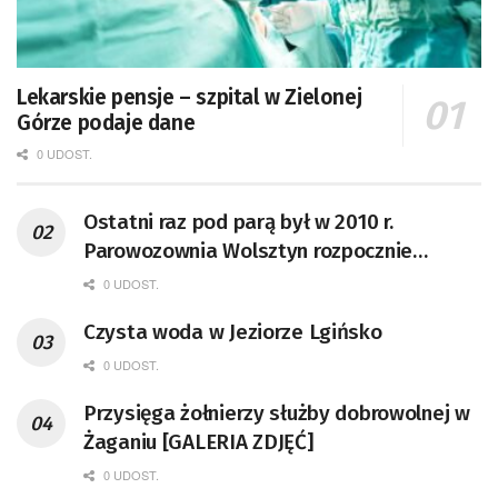
Lekarskie pensje – szpital w Zielonej
Górze podaje dane
0 UDOST.
Ostatni raz pod parą był w 2010 r.
Parowozownia Wolsztyn rozpocznie
remont unikatowego Tr5-65
0 UDOST.
Czysta woda w Jeziorze Lgińsko
0 UDOST.
Przysięga żołnierzy służby dobrowolnej w
Żaganiu [GALERIA ZDJĘĆ]
0 UDOST.