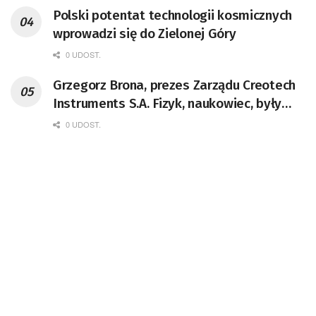
Polski potentat technologii kosmicznych
wprowadzi się do Zielonej Góry
0 UDOST.
Grzegorz Brona, prezes Zarządu Creotech
Instruments S.A. Fizyk, naukowiec, były
pracownik CERN w Genewie,
0 UDOST.
przedsiębiorca i nauczyciel akademicki,
doktor habilitowany nauk fizycznych,
koordynator Rady Sektorowej ds.
Kompetencji Przemysłu Lotniczo-
Kosmicznego oraz członek Komitetu
Badań Kosmicznych i Satelitarnych PAN.