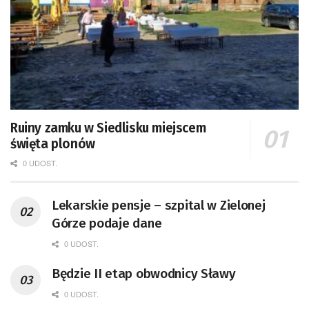
Ruiny zamku w Siedlisku miejscem
święta plonów
0 UDOST.
Lekarskie pensje – szpital w Zielonej
Górze podaje dane
0 UDOST.
Będzie II etap obwodnicy Sławy
0 UDOST.