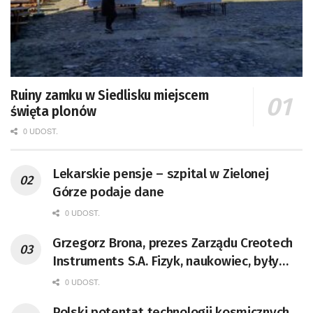
Ruiny zamku w Siedlisku miejscem
święta plonów
0 UDOST.
Lekarskie pensje – szpital w Zielonej
Górze podaje dane
0 UDOST.
Grzegorz Brona, prezes Zarządu Creotech
Instruments S.A. Fizyk, naukowiec, były
pracownik CERN w Genewie,
0 UDOST.
przedsiębiorca i nauczyciel akademicki,
Polski potentat technologii kosmicznych