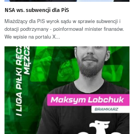
NSA ws. subwencji dla PiS
Miażdżący dla PiS wyrok sądu w sprawie subwencji i
dotacji podtrzymany - poinformował minister finansów.
We wpisie na portalu X...