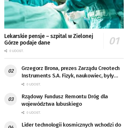
Lekarskie pensje – szpital w Zielonej
Górze podaje dane
0 UDOST.
Grzegorz Brona, prezes Zarządu Creotech
Instruments S.A. Fizyk, naukowiec, były
pracownik CERN w Genewie,
0 UDOST.
przedsiębiorca i nauczyciel akademicki,
Rządowy Fundusz Remontu Dróg dla
doktor habilitowany nauk fizycznych,
województwa lubuskiego
koordynator Rady Sektorowej ds.
Kompetencji Przemysłu Lotniczo-
0 UDOST.
Kosmicznego oraz członek Komitetu
Lider technologii kosmicznych wchodzi do
Badań Kosmicznych i Satelitarnych PAN.