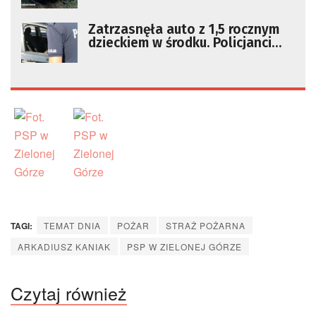
zakończył uderzając w drzewo
Zatrzasnęła auto z 1,5 rocznym
dzieckiem w środku. Policjanci
wybili szybę, by ratować malucha
TAGI:
TEMAT DNIA
POŻAR
STRAŻ POŻARNA
ARKADIUSZ KANIAK
PSP W ZIELONEJ GÓRZE
Czytaj również