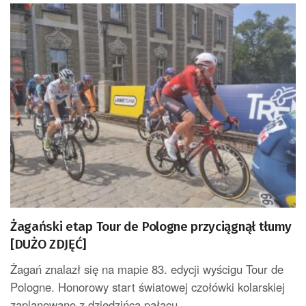
Żagański etap Tour de Pologne przyciągnął tłumy
[DUŻO ZDJĘĆ]
Żagań znalazł się na mapie 83. edycji wyścigu Tour de
Pologne. Honorowy start światowej czołówki kolarskiej
zaplanowano z dziedzińca pałacu...