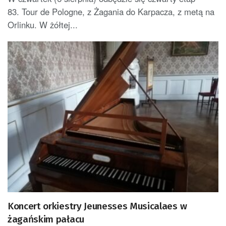
83. Tour de Pologne, z Żagania do Karpacza, z metą na
Orlinku. W żółtej...
Koncert orkiestry Jeunesses Musicalaes w
żagańskim pałacu