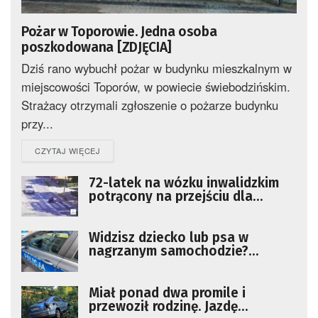
Pożar w Toporowie. Jedna osoba
poszkodowana [ZDJĘCIA]
Dziś rano wybuchł pożar w budynku mieszkalnym w
miejscowości Toporów, w powiecie świebodzińskim.
Strażacy otrzymali zgłoszenie o pożarze budynku
przy...
DETAILS
CZYTAJ WIĘCEJ
72-latek na wózku inwalidzkim
potrącony na przejściu dla
pieszych [FILM. Uwaga!
Drastyczne sceny]
Widzisz dziecko lub psa w
nagrzanym samochodzie?
Reaguj!
Miał ponad dwa promile i
przewoził rodzinę. Jazdę