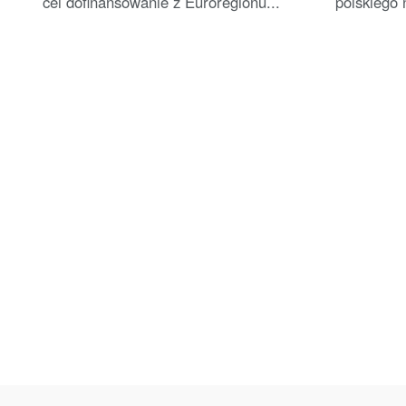
cel dofinansowanie z Euroregionu...
polskiego 