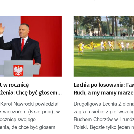
t w rocznicę
Lechia po losowaniu: F
ężenia: Chcę być głosem
Ruch, a my mamy marze
Polaków [AKTUALIZACJA]
 Karol Nawrocki powiedział
Drugoligowa Lechia Zielon
 wieczorem (6 sierpnia), w
zagra u siebie z pierwszo
rocznicę swojego
Ruchem Chorzów w I rundz
enia, że chce być głosem
Polski. Będzie tylko jeden 