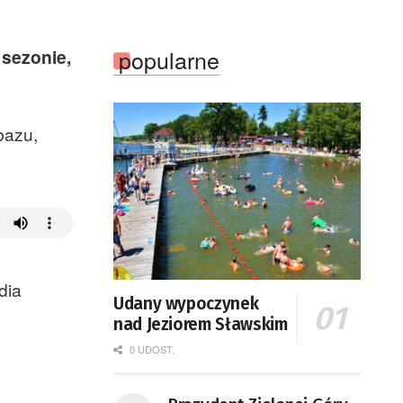
Zielonej Górze
popularne
sezonie,
bazu,
dia
Udany wypoczynek
nad Jeziorem Sławskim
0 UDOST.