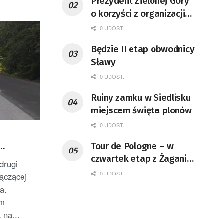
Prezydent Zielonej Góry
o korzyści z organizacji
mety Tour de Pologne
0 UDOST.
Będzie II etap obwodnicy
Sławy
0 UDOST.
Ruiny zamku w Siedlisku
miejscem święta plonów
0 UDOST.
Tour de Pologne – w
czwartek etap z Żagania
drugi
do Karpacza
0 UDOST.
łączącej
a.
em
 na...