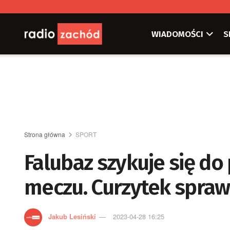
WIADOMOŚCI
S
Strona główna
SPORT
Falubaz szykuje się 
meczu. Curzytek sprawd
Jakub Lesiński
2023-04-28 16:25