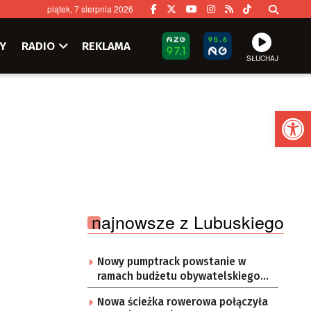
piątek, 7 sierpnia 2026
Y
RADIO
REKLAMA
SŁUCHAJ
Ot
najnowsze z Lubuskiego
Nowy pumptrack powstanie w
ramach budżetu obywatelskiego
Żar
Nowa ścieżka rowerowa połączyła