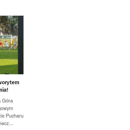
aworytem
nia!
a Góra
ligowym
ie Pucharu
mecz...