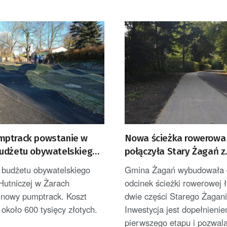
ptrack powstanie w
Nowa ścieżka rowerowa
udżetu obywatelskiego
połączyła Stary Żagań z
Żaganówkiem
budżetu obywatelskiego
Gmina Żagań wybudowała 
 Hutniczej w Żarach
odcinek ścieżki rowerowej 
 nowy pumptrack. Koszt
dwie części Starego Żagani
 około 600 tysięcy złotych.
Inwestycja jest dopełnieni
pierwszego etapu i pozwala