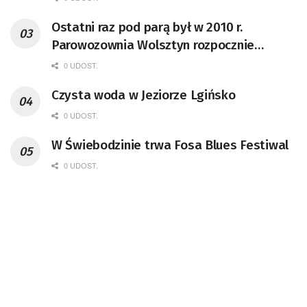
Ostatni raz pod parą był w 2010 r.
Parowozownia Wolsztyn rozpocznie
remont unikatowego Tr5-65
0 UDOST.
Czysta woda w Jeziorze Lgińsko
0 UDOST.
W Świebodzinie trwa Fosa Blues Festiwal
0 UDOST.