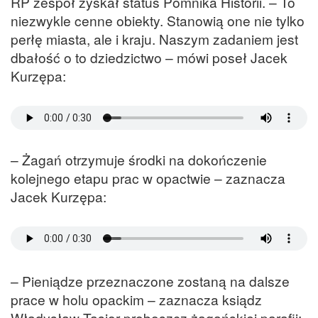
RP zespół zyskał status Pomnika Historii. – To
niezwykle cenne obiekty. Stanowią one nie tylko
perłę miasta, ale i kraju. Naszym zadaniem jest
dbałość o to dziedzictwo – mówi poseł Jacek
Kurzępa:
– Żagań otrzymuje środki na dokończenie
kolejnego etapu prac w opactwie – zaznacza
Jacek Kurzępa:
– Pieniądze przeznaczone zostaną na dalsze
prace w holu opackim – zaznacza ksiądz
Władysław Tasior proboszcz żagańskiej parafii: