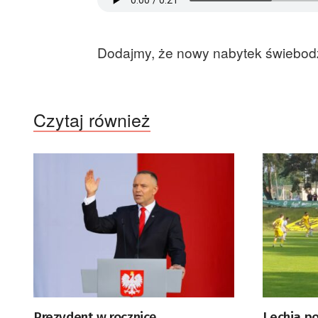
Dodajmy, że nowy nabytek świebodz
Czytaj również
Prezydent w rocznicę
Lechia p