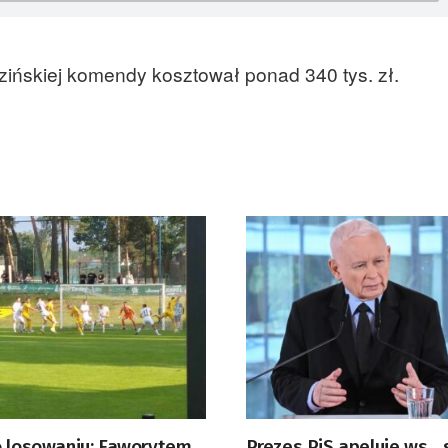
ińskiej komendy kosztował ponad 340 tys. zł.
o losowaniu: Faworytem
Prezes PiS apeluje ws. 