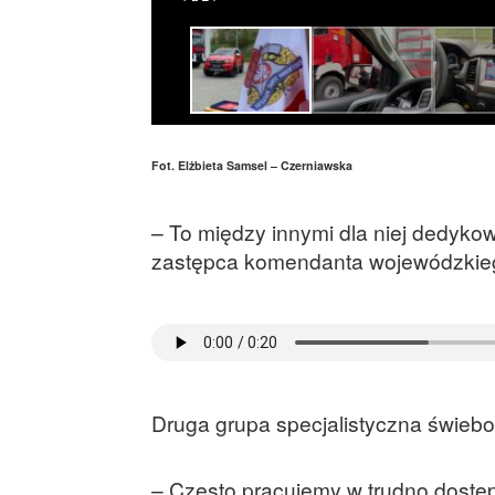
Fot. Elżbieta Samsel – Czerniawska
– To między innymi dla niej dedykow
zastępca komendanta wojewódzkie
Druga grupa specjalistyczna świebo
– Często pracujemy w trudno dostęp