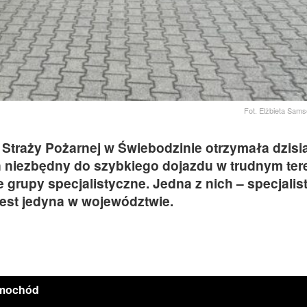
Fot. Elżbieta Sams
raży Pożarnej w Świebodzinie otrzymała dzisia
n niezbędny do szybkiego dojazdu w trudnym tere
grupy specjalistyczne. Jedna z nich – specjalis
jest jedyna w województwie.
amochód