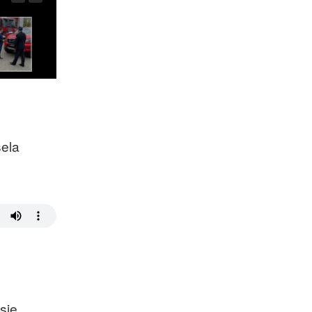
sela
się