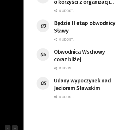
o korzyści z organizacji
mety Tour de Pologne
0 UDOST.
Będzie II etap obwodnicy
Sławy
0 UDOST.
Obwodnica Wschowy
coraz bliżej
0 UDOST.
Udany wypoczynek nad
Jeziorem Sławskim
0 UDOST.
-
+