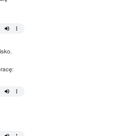
isko.
racę: