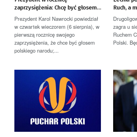
zaprzysiężenia: Chcę być głosem
Ruch, a 
Polek i Polaków [AKTUALIZACJA]
Prezydent Karol Nawrocki powiedział
Drugoligo
w czwartek wieczorem (6 sierpnia), w
zagra u s
pierwszą rocznicę swojego
Ruchem Ch
zaprzysiężenia, że chce być głosem
Polski. Bę
polskiego narodu;...