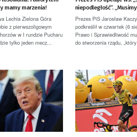
my mamy marzenia!
niepodległość”. „Musimy
wykorzystać”
wa Lechia Zielona Góra
Prezes PiS Jarosław Kaczy
iebie z pierwszoligowym
podkreślił w czwartek (6 si
orzów w I rundzie Pucharu
Prawo i Sprawiedliwość mu
dzie tylko jeden mecz...
do stworzenia rządu, „który