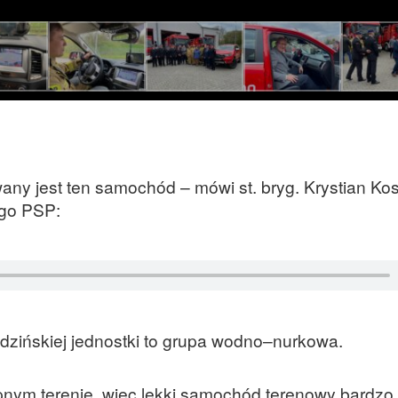
any jest ten samochód – mówi st. bryg. Krystian Ko
go PSP:
dzińskiej jednostki to grupa wodno–nurkowa.
nym terenie, więc lekki samochód terenowy bardzo 