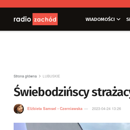
WIADOMOŚCI
S
Strona główna
LUBUSKIE
Świebodzińscy straża
Elżbieta Samsel - Czerniawska
2023-04-24 13:26