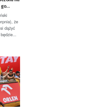
 go
ński
erpnia), że
si dążyć
 będzie...