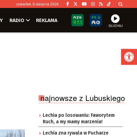
czwartek, 6 sierpnia 2026
Y
RADIO
REKLAMA
SŁUCHAJ
Ot
najnowsze z Lubuskiego
Lechia po losowaniu: Faworytem
Ruch, a my mamy marzenia!
Lechia zna rywala w Pucharze