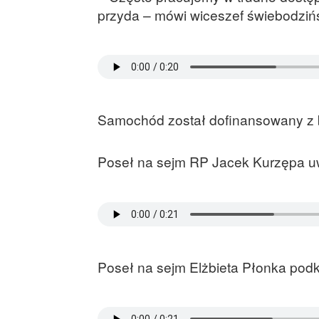
przyda – mówi wiceszef świebodzińs
Samochód został dofinansowany z b
Poseł na sejm RP Jacek Kurzępa uw
Poseł na sejm Elżbieta Płonka podk