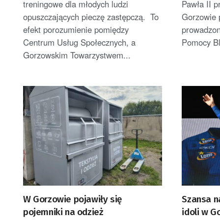
treningowe dla młodych ludzi
Pawła II p
opuszczających pieczę zastępczą. To
Gorzowie 
efekt porozumienie pomiędzy
prowadzon
Centrum Usług Społecznych, a
Pomocy Bli
Gorzowskim Towarzystwem...
W Gorzowie pojawiły się
Szansa n
pojemniki na odzież
idoli w G