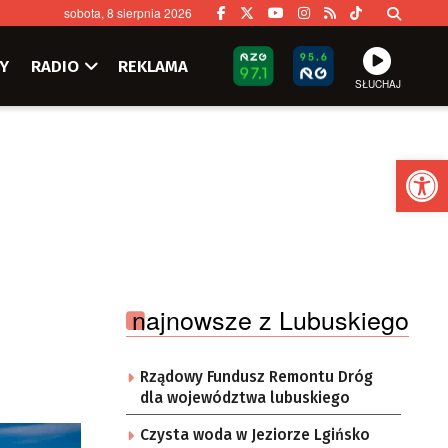
sobota, 8 sierpnia 2026
Y
RADIO
REKLAMA
SŁUCHAJ
Ot
najnowsze z Lubuskiego
Rządowy Fundusz Remontu Dróg
dla województwa lubuskiego
Czysta woda w Jeziorze Lgińsko