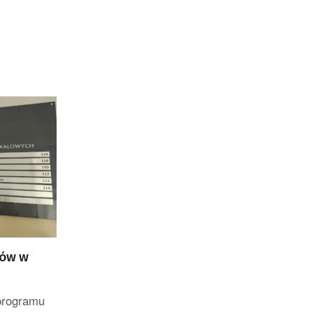
nów w
programu