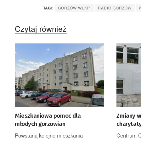
TAGI:
GORZÓW WLKP.
RADIO GORZÓW
Czytaj również
Mieszkaniowa pomoc dla
Zmiany w
młodych gorzowian
charytat
Powstaną kolejne mieszkania
Centrum C