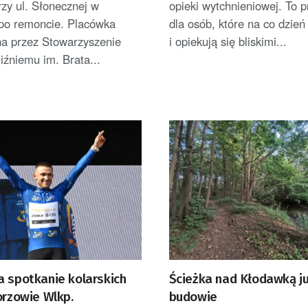
rzy ul. Słonecznej w
opieki wytchnieniowej. To 
po remoncie. Placówka
dla osób, które na co dzień
a przez Stowarzyszenie
i opiekują się bliskimi...
źniemu im. Brata...
a spotkanie kolarskich
Ścieżka nad Kłodawką j
orzowie Wlkp.
budowie