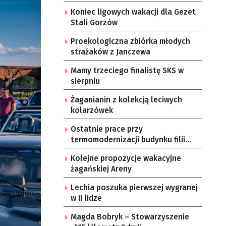
Koniec ligowych wakacji dla Gezet
Stali Gorzów
Proekologiczna zbiórka młodych
strażaków z Janczewa
Mamy trzeciego finalistę SKS w
sierpniu
Żaganianin z kolekcją leciwych
kolarzówek
Ostatnie prace przy
termomodernizacji budynku filii
żarskiego przedszkola Bajka
Kolejne propozycje wakacyjne
żagańskiej Areny
Lechia poszuka pierwszej wygranej
w II lidze
Magda Bobryk – Stowarzyszenie