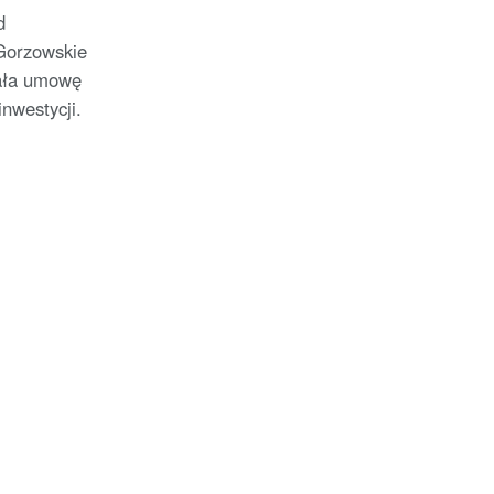
d
Gorzowskie
sała umowę
nwestycji.