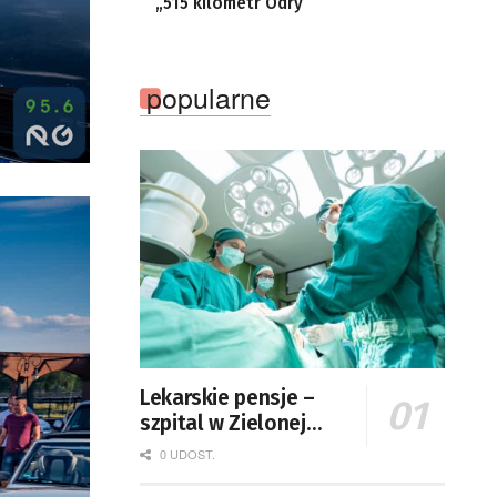
„515 kilometr Odry”
popularne
Lekarskie pensje –
szpital w Zielonej
Górze podaje dane
0 UDOST.