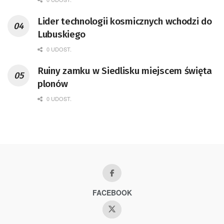
przedsiębiorca i nauczyciel akademicki,
Lider technologii kosmicznych wchodzi do
doktor habilitowany nauk fizycznych,
Lubuskiego
koordynator Rady Sektorowej ds.
Kompetencji Przemysłu Lotniczo-
0 UDOST.
Kosmicznego oraz członek Komitetu
Ruiny zamku w Siedlisku miejscem święta
Badań Kosmicznych i Satelitarnych PAN.
plonów
0 UDOST.
FACEBOOK