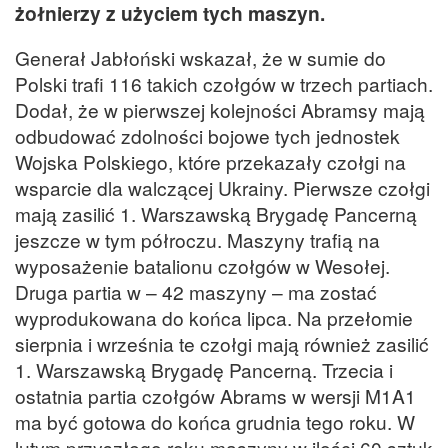
żołnierzy z użyciem tych maszyn.
Generał Jabłoński wskazał, że w sumie do
Polski trafi 116 takich czołgów w trzech partiach.
Dodał, że w pierwszej kolejności Abramsy mają
odbudować zdolności bojowe tych jednostek
Wojska Polskiego, które przekazały czołgi na
wsparcie dla walczącej Ukrainy. Pierwsze czołgi
mają zasilić 1. Warszawską Brygadę Pancerną
jeszcze w tym półroczu. Maszyny trafią na
wyposażenie batalionu czołgów w Wesołej.
Druga partia w – 42 maszyny – ma zostać
wyprodukowana do końca lipca. Na przełomie
sierpnia i września te czołgi mają również zasilić
1. Warszawską Brygadę Pancerną. Trzecia i
ostatnia partia czołgów Abrams w wersji M1A1
ma być gotowa do końca grudnia tego roku. W
lutym przyszłego roku maszyny w ilości 60 sztuk