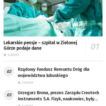
Lekarskie pensje – szpital w Zielonej
Górze podaje dane
0 UDOST.
Rządowy Fundusz Remontu Dróg dla
województwa lubuskiego
0 UDOST.
Grzegorz Brona, prezes Zarządu Creotech
Instruments S.A. Fizyk, naukowiec, były
pracownik CERN w Genewie,
0 UDOST.