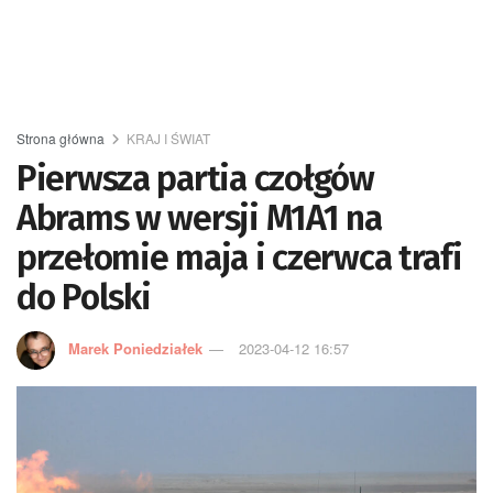
Strona główna
KRAJ I ŚWIAT
Pierwsza partia czołgów
Abrams w wersji M1A1 na
przełomie maja i czerwca trafi
do Polski
Marek Poniedziałek
2023-04-12 16:57