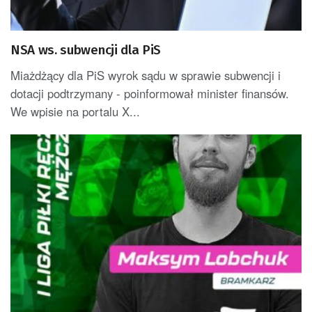
NSA ws. subwencji dla PiS
Miażdżący dla PiS wyrok sądu w sprawie subwencji i
dotacji podtrzymany - poinformował minister finansów.
We wpisie na portalu X...