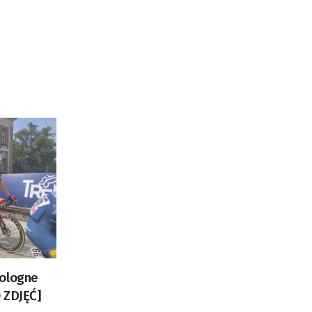
Pologne
 ZDJĘĆ]