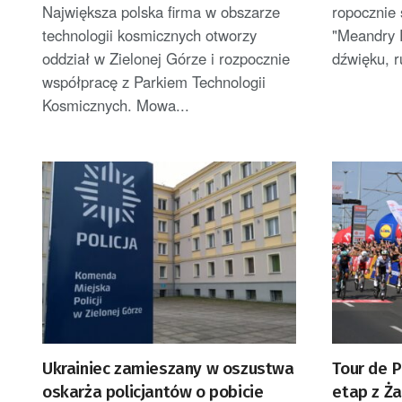
Zielonej Góry
Największa polska firma w obszarze
ropocznie 
technologii kosmicznych otworzy
"Meandry 
oddział w Zielonej Górze i rozpocznie
dźwięku, r
współpracę z Parkiem Technologii
Kosmicznych. Mowa...
Ukrainiec zamieszany w oszustwa
Tour de 
oskarża policjantów o pobicie
etap z Ż