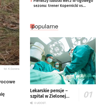
Pierwszy lubuski mecz III-ligowego
sezonu: trener Kopernicki vs
starzy znajomi
popularne
fot. K.Gonera
owocowe
Lekarskie pensje –
mię
szpital w Zielonej
Górze podaje dane
0 UDOST.