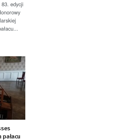
83. edycji
Honorowy
larskiej
ałacu...
sses
m pałacu