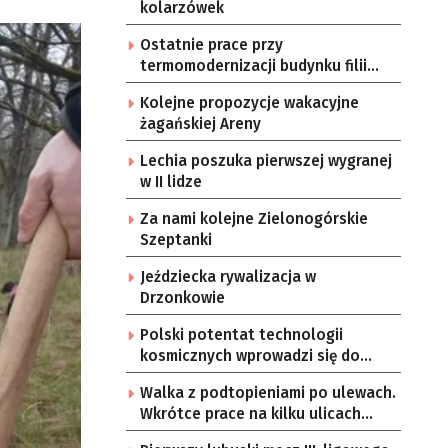
kolarzówek
Ostatnie prace przy
termomodernizacji budynku filii
przedszkola Bajka
Kolejne propozycje wakacyjne
żagańskiej Areny
Lechia poszuka pierwszej wygranej
w II lidze
Za nami kolejne Zielonogórskie
Szeptanki
Jeździecka rywalizacja w
Drzonkowie
Polski potentat technologii
kosmicznych wprowadzi się do
Zielonej Góry
Walka z podtopieniami po ulewach.
Wkrótce prace na kilku ulicach
Gorzowa