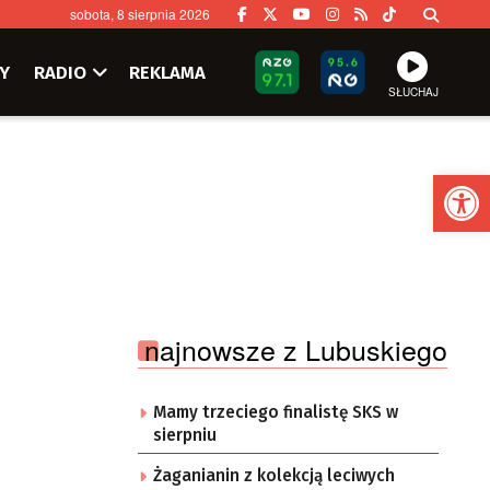
sobota, 8 sierpnia 2026
Y
RADIO
REKLAMA
SŁUCHAJ
Ot
najnowsze z Lubuskiego
Mamy trzeciego finalistę SKS w
sierpniu
Żaganianin z kolekcją leciwych