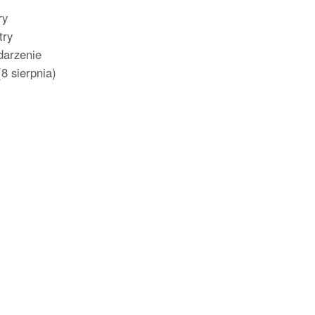
ry
try
darzenie
8 sierpnia)