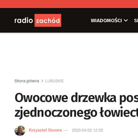
WIADOMOŚCI
S
Strona główna
LUBUSKIE
Owocowe drzewka pos
zjednoczonego łowiec
Krzysztof Gonera
2023-04-02 12:30