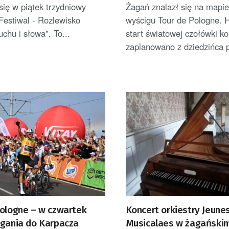
się w piątek trzydniowy
Żagań znalazł się na mapie 
Festiwal - Rozlewisko
wyścigu Tour de Pologne. 
uchu i słowa". To...
start światowej czołówki ko
zaplanowano z dziedzińca p
Pologne – w czwartek
Koncert orkiestry Jeune
agania do Karpacza
Musicalaes w żagański