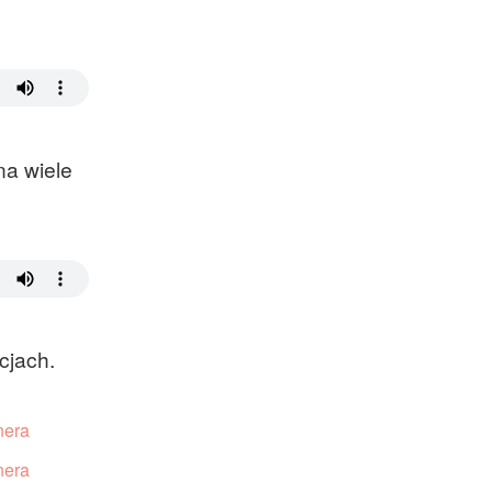
oraz członek Komitetu
Badań Kosmicznych i
Satelitarnych PAN.
na wiele
cjach.