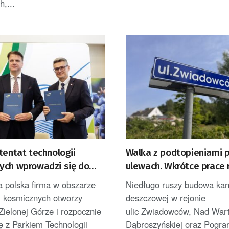
h,...
tentat technologii
Walka z podtopieniami 
ych wprowadzi się do
ulewach. Wkrótce prace 
Góry
ulicach Gorzowa
a polska firma w obszarze
Niedługo ruszy budowa kana
i kosmicznych otworzy
deszczowej w rejonie
Zielonej Górze i rozpocznie
ulic Zwiadowców, Nad Wart
ę z Parkiem Technologii
Dąbroszyńskiej oraz Pogran