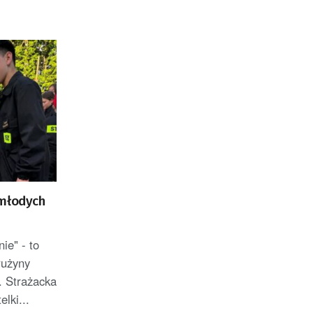
Satelitarnych PAN.
 młodych
ie" - to
rużyny
 Strażacka
lki...