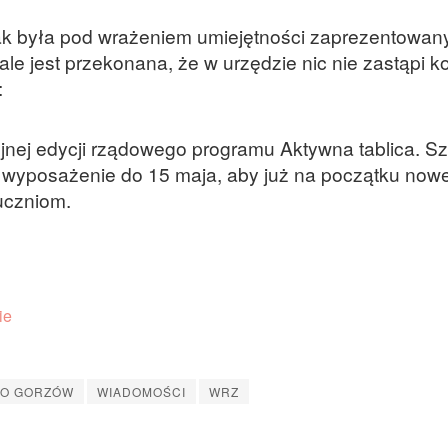
k była pod wrażeniem umiejętności zaprezentowan
e jest przekonana, że w urzędzie nic nie zastąpi k
:
lejnej edycji rządowego programu Aktywna tablica. S
wyposażenie do 15 maja, aby już na początku now
uczniom.
IO GORZÓW
WIADOMOŚCI
WRZ