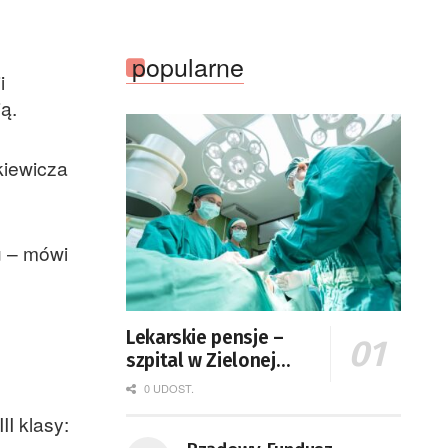
popularne
i
ą.
kiewicza
u – mówi
Lekarskie pensje –
szpital w Zielonej
Górze podaje dane
0 UDOST.
II klasy: