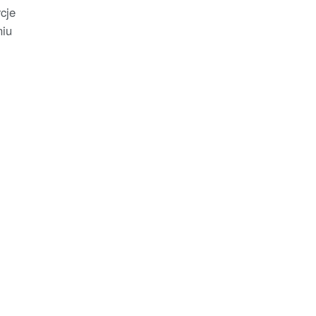
cje
niu