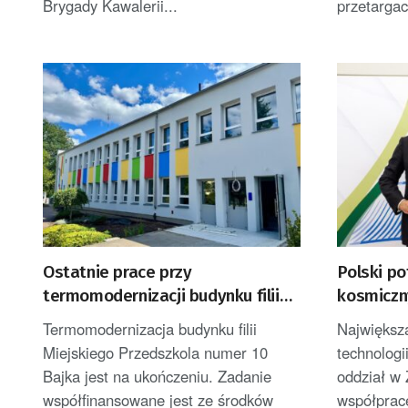
Brygady Kawalerii...
przetargac
Ostatnie prace przy
Polski po
termomodernizacji budynku filii
kosmiczn
żarskiego przedszkola Bajka
Zielonej 
Termomodernizacja budynku filii
Największ
Miejskiego Przedszkola numer 10
technologi
Bajka jest na ukończeniu. Zadanie
oddział w 
współfinansowane jest ze środków
współprac