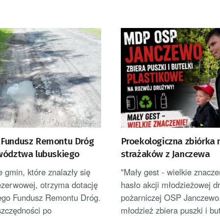
Fundusz Remontu Dróg
Proekologiczna zbiórka
wództwa lubuskiego
strażaków z Janczewa
e gmin, które znalazły się
"Mały gest - wielkie znaczen
rezerwowej, otrzyma dotację
hasło akcji młodzieżowej d
go Fundusz Remontu Dróg.
pożarniczej OSP Janczewo.
szczędności po
młodzież zbiera puszki i bute