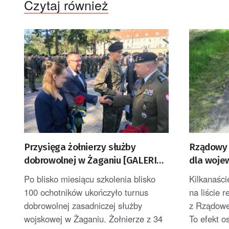
Czytaj również
Przysięga żołnierzy służby
Rządowy 
dobrowolnej w Żaganiu [GALERIA
dla woje
ZDJĘĆ]
Po blisko miesiącu szkolenia blisko
Kilkanaści
100 ochotników ukończyło turnus
na liście 
dobrowolnej zasadniczej służby
z Rządowe
wojskowej w Żaganiu. Żołnierze z 34
To efekt o