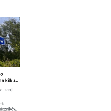
po
na kilku
lizacji
ą,
iczników.