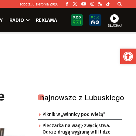
sobota, 8 sierpnia 2026
Y
RADIO
REKLAMA
SŁUCHAJ
Ot
e
najnowsze z Lubuskiego
Piknik w „Winnicy pod Wieżą”
Pieczarka na wagę zwycięstwa.
Odra z drugą wygraną w III lidze