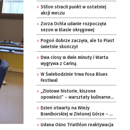
Stilon stracił punkt w ostatniej
akcji meczu
Zorza Ochla udanie rozpoczęła
sezon w klasie okręgowej
Pogoń dobrze zaczęła, ale to Piast
świetnie skończył
Dwa ciosy w dwie minuty i Warta
wygrywa z Cariną
W Świebodzinie trwa Fosa Blues
Festiwal
„Ziołowe historie, kiszone
opowieści” – warsztaty kulinarne w
zielonogórskich sołectwach
Dzień otwarty na Wieży
Braniborskiej w Zielonej Górze – po
raz ostatni w tym roku
Udana Ośno Triathlon reaktywacja