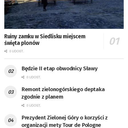
Ruiny zamku w Siedlisku miejscem
święta plonów
0 UDOST.
Będzie II etap obwodnicy Sławy
0 UDOST.
Remont zielonogórskiego deptaka
zgodnie z planem
0 UDOST.
Prezydent Zielonej Góry o korzyści z
organizacji mety Tour de Pologne