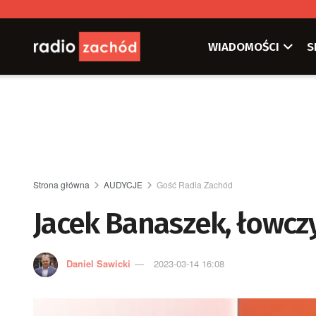
WIADOMOŚCI
S
Strona główna
AUDYCJE
Gość Radia Zachód
Jacek Banaszek, łowcz
Daniel Sawicki
2023-03-14 16:08