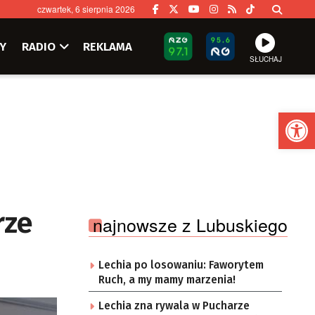
czwartek, 6 sierpnia 2026
Y
RADIO
REKLAMA
SŁUCHAJ
Ot
rze
najnowsze z Lubuskiego
Lechia po losowaniu: Faworytem
Ruch, a my mamy marzenia!
Lechia zna rywala w Pucharze