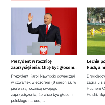
Prezydent w rocznicę
Lechia p
zaprzysiężenia: Chcę być głosem
Ruch, a 
Polek i Polaków [AKTUALIZACJA]
Prezydent Karol Nawrocki powiedział
Drugoligo
w czwartek wieczorem (6 sierpnia), w
zagra u s
pierwszą rocznicę swojego
Ruchem Ch
zaprzysiężenia, że chce być głosem
Polski. Bę
polskiego narodu;...