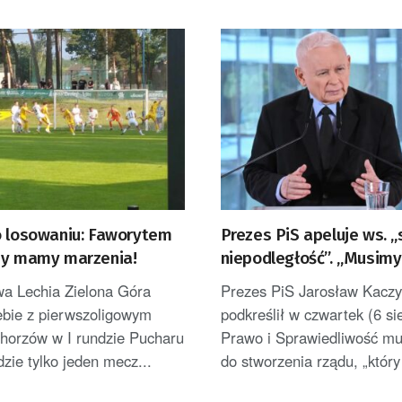
o losowaniu: Faworytem
Prezes PiS apeluje ws. 
my mamy marzenia!
niepodległość”. „Musimy
wykorzystać”
wa Lechia Zielona Góra
Prezes PiS Jarosław Kaczy
iebie z pierwszoligowym
podkreślił w czwartek (6 si
orzów w I rundzie Pucharu
Prawo i Sprawiedliwość mu
dzie tylko jeden mecz...
do stworzenia rządu, „który