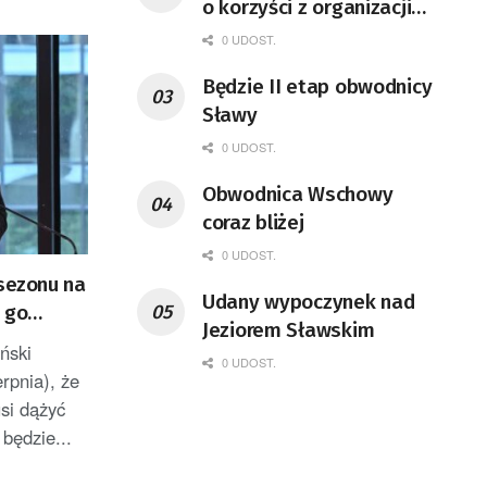
o korzyści z organizacji
mety Tour de Pologne
0 UDOST.
Będzie II etap obwodnicy
Sławy
0 UDOST.
Obwodnica Wschowy
coraz bliżej
0 UDOST.
„sezonu na
Udany wypoczynek nad
 go
Jeziorem Sławskim
ński
0 UDOST.
erpnia), że
si dążyć
 będzie...