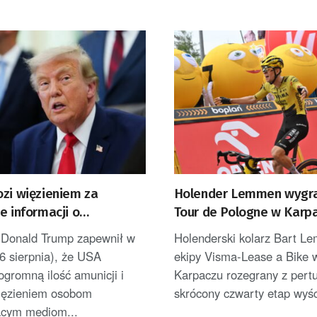
ozi więzieniem za
Holender Lemmen wygra
e informacji o
Tour de Pologne w Karpa
onych zapasach amunicji
został liderem [AKTUALI
 Donald Trump zapewnił w
Holenderski kolarz Bart L
6 sierpnia), że USA
ekipy Visma-Lease a Bike 
ogromną ilość amunicji i
Karpaczu rozegrany z pertu
więzieniem osobom
skrócony czwarty etap wyśc
ącym mediom...