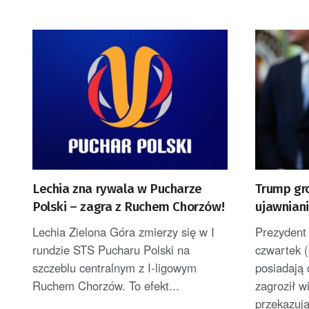
Lechia zna rywala w Pucharze
Trump gr
Polski – zagra z Ruchem Chorzów!
ujawniani
uszczupl
Lechia Zielona Góra zmierzy się w I
Prezydent
rundzie STS Pucharu Polski na
czwartek (
szczeblu centralnym z I-ligowym
posiadają 
Ruchem Chorzów. To efekt...
zagroził 
przekazuj