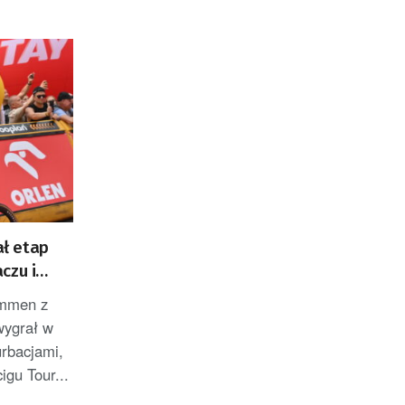
ł etap
czu i
ZACJA]
emmen z
wygrał w
rbacjami,
igu Tour...