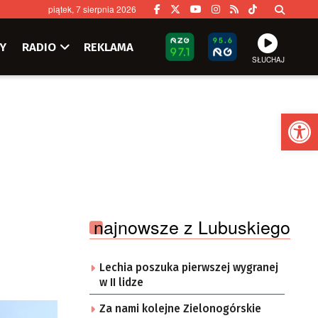
piątek, 7 sierpnia 2026
Y
RADIO
REKLAMA
SŁUCHAJ
Ot
najnowsze z Lubuskiego
Lechia poszuka pierwszej wygranej
w II lidze
Za nami kolejne Zielonogórskie