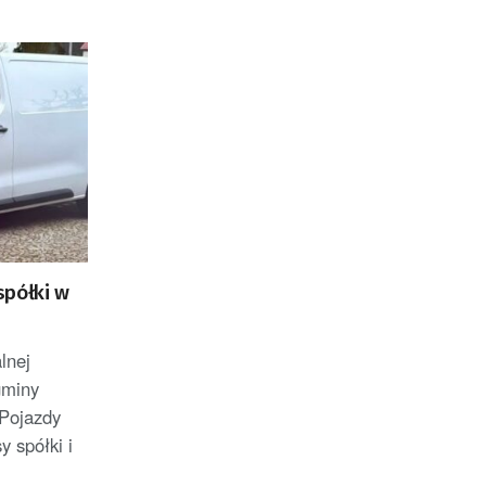
spółki w
lnej
gminy
Pojazdy
y spółki i