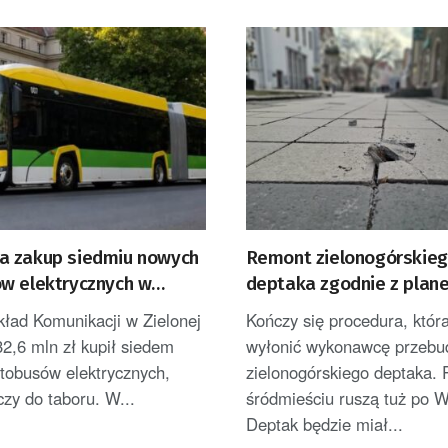
 zakup siedmiu nowych
Remont zielonogórskie
w elektrycznych w
deptaka zgodnie z plan
Górze
kład Komunikacji w Zielonej
Kończy się procedura, któr
2,6 mln zł kupił siedem
wyłonić wykonawcę przeb
tobusów elektrycznych,
zielonogórskiego deptaka. 
czy do taboru. W...
śródmieściu ruszą tuż po W
Deptak będzie miał...