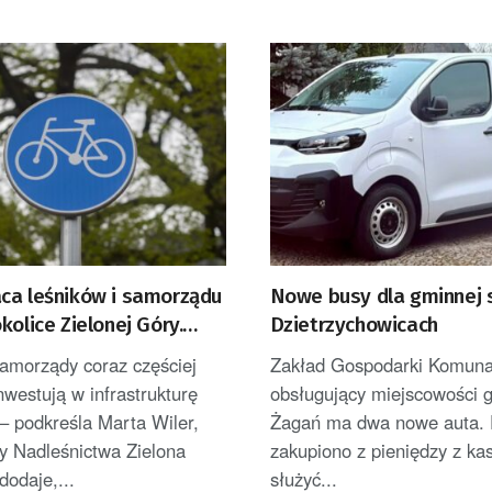
ca leśników i samorządu
Nowe busy dla gminnej 
kolice Zielonej Góry.
Dzietrzychowicach
 nowe ścieżki rowerowe
samorządy coraz częściej
Zakład Gospodarki Komuna
nwestują w infrastrukturę
obsługujący miejscowości 
– podkreśla Marta Wiler,
Żagań ma dwa nowe auta. 
y Nadleśnictwa Zielona
zakupiono z pieniędzy z kas
dodaje,...
służyć...