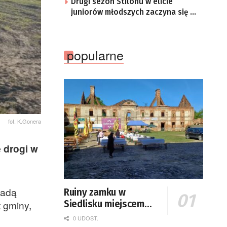
Drugi sezon Stilonu w elicie
juniorów młodszych zaczyna się w
sobotę
popularne
fot. K.Gonera
 drogi w
jadą
Ruiny zamku w
t gminy,
Siedlisku miejscem
święta plonów
0 UDOST.