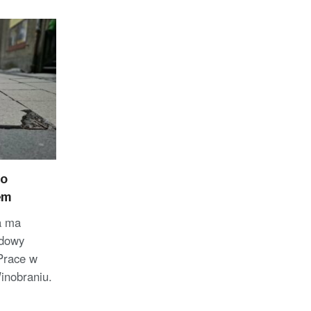
go
em
a ma
udowy
Prace w
inobraniu.