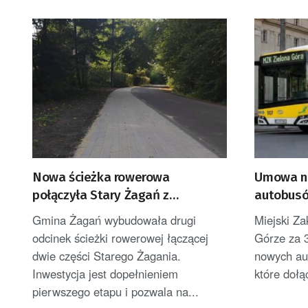
Nowa ścieżka rowerowa
Umowa na
połączyła Stary Żagań z
autobusó
Żaganówkiem
Zielonej 
Gmina Żagań wybudowała drugi
Miejski Za
odcinek ścieżki rowerowej łączącej
Górze za 3
dwie części Starego Żagania.
nowych au
Inwestycja jest dopełnieniem
które dołą
pierwszego etapu i pozwala na...