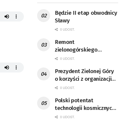
Będzie II etap obwodnicy
Sławy
0 UDOST.
Remont
zielonogórskiego
deptaka zgodnie z
0 UDOST.
planem
Prezydent Zielonej Góry
o korzyści z organizacji
mety Tour de Pologne
0 UDOST.
Polski potentat
technologii kosmicznych
wprowadzi się do Zielonej
0 UDOST.
Góry