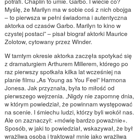
potrafi. Chaplin to umie. Garbo. I wiecie co?
Myślę, że Marilyn ma w sobie coś z nich obojga
– to pierwsza w pełni świadoma i autentyczna
aktorka od czasów Garbo. Marilyn to kino w
czystej postaci” – pisał biograf aktorki Maurice
Zolotow, cytowany przez Winder.
W tamtym okresie aktorka zaczęła spotykać się
z dramaturgiem Arthurem Millerem, którego po
raz pierwszy spotkała kilka lat wcześniej na
planie filmu „As Young as You Feel” Harmona
Jonesa. Jak przyznała, była to miłość od
pierwszego wejrzenia. „Nigdy nie zapomnę dnia,
w którym powiedział, że powinnam występować
na scenie. I śmiechu ludzi, którzy byli wokół nas.
Ale on zaznaczył: +mówię bardzo poważnie+.
Sposób, w jaki to powiedział, wskazywał, że był
wrażliwą osobą i traktował mnie jako wrażliwą