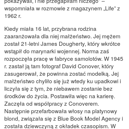
pokazywali, i nie przegapiłam niczego” –
wspomniała w rozmowie z magazynem „Life” z
1962 r.
Kiedy miała 16 lat, przybrana rodzina
zaaranżowała dla niej małżeństwo. Jej mężem
został 21-letni James Dougherty, który wkrótce
wstąpił do marynarki wojennej. Norma zaś
rozpoczęła pracę w fabryce samolotów. W 1945
r. zastał ją tam fotograf David Conover, który
zasugerował, że powinna zostać modelką. Jej
małżeństwo chyliło się już wtedy ku upadkowi i
liczyła się z tym, że niebawem zostanie bez
środków do życia. Postawiła więc na karierę.
Zaczęła od współpracy z Conoverem.
Następnie przefarbowała włosy na platynowy
blond, związała się z Blue Book Model Agency i
została dziewczyną z okładek czasopism. W