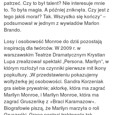
patrzeć. Czy to był talent? Nie interesuje mnie
to. To była magia. A później zniknęła. Czy jest z
tego jakiś morał? Tak. Wszystko się kończy” –
podsumował w jednym z wywiadów Marlon
Brando.
Losy i osobowość Monroe do dziś pozostają
inspiracją dla twórców. W 2009 r. w
warszawskim Teatrze Dramatycznym Krystian
Lupa zrealizował spektakl „Persona. Marilyn”, w
którym rozłożył na czynniki pierwsze mit ikony
popkultury. „W przedstawieniu pokazujemy
woltyżerkę jej osobowości. Sandra Korzeniak
gra siebie prywatnie; aktorkę, która ma zagrać
Marilyn Monroe, i Marilyn Monroe, która ma
zagrać Gruszeńkę z +Braci Karamazow+.
Biografowie piszą, że Marilyn marzyła o roli
Gruszeńki. Grane postaci traktowała tak