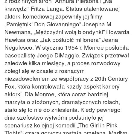
z rodzinnych stron” Arthura Piersona i „Na
krawędzi” Fritza Langa. Status utalentowanej
aktorki komediowej zapewniły jej filmy
„Pamiętniki Don Giovanniego” Josepha M.
Newmana, „Mężczyźni wolą blondynki” Howarda
Hawksa oraz „Jak poślubić milionera” Jeana
Negulesco. W styczniu 1954 r. Monroe poślubiła
baseballistę Joego DiMaggio. Związek przetrwał
zaledwie kilka miesięcy, a proces rozwodowy
zbiegł się w czasie z rosnącym
niezadowoleniem ze współpracy z 20th Century
Fox, która kontrolowała każdy aspekt kariery
aktorki. Dla Monroe, która coraz bardziej
marzyła o złożonych, dramatycznych rolach,
stało się to nie do zniesienia. Kiedy pewnego
dnia szefostwo wytwórni podsunęło jej
scenariusz kolejnej komedii „The Girl in Pink
Tights”, czara goryczy została przelana. Marilyn