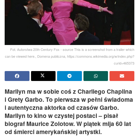
Fot. Autorstwa 20th Century Fox - source This is a screenshot from a trailer which
can be viewed here., Domena publiczna, https://commons.wikimedia.org/w/index.php?
curid=465373
Marilyn ma w sobie coś z Charliego Chaplina
i Grety Garbo. To pierwsza w pełni świadoma
i autentyczna aktorka od czasów Garbo.
Marilyn to kino w czystej postaci – pisał
biograf Maurice Zolotow. W piątek mija 60 lat
od śmierci amerykańskiej artystki.