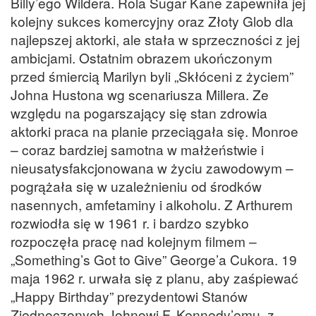
Billy’ego Wildera. Rola Sugar Kane zapewniła jej
kolejny sukces komercyjny oraz Złoty Glob dla
najlepszej aktorki, ale stała w sprzeczności z jej
ambicjami. Ostatnim obrazem ukończonym
przed śmiercią Marilyn byli „Skłóceni z życiem”
Johna Hustona wg scenariusza Millera. Ze
względu na pogarszający się stan zdrowia
aktorki praca na planie przeciągała się. Monroe
– coraz bardziej samotna w małżeństwie i
nieusatysfakcjonowana w życiu zawodowym –
pogrążała się w uzależnieniu od środków
nasennych, amfetaminy i alkoholu. Z Arthurem
rozwiodła się w 1961 r. i bardzo szybko
rozpoczęła pracę nad kolejnym filmem –
„Something’s Got to Give” George’a Cukora. 19
maja 1962 r. urwała się z planu, aby zaśpiewać
„Happy Birthday” prezydentowi Stanów
Zjednoczonych Johnowi F. Kennedy’emu, z