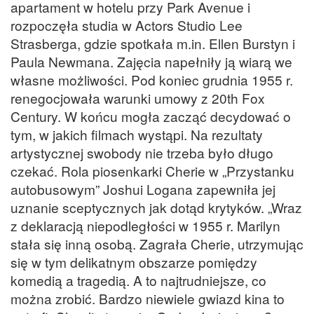
apartament w hotelu przy Park Avenue i
rozpoczęła studia w Actors Studio Lee
Strasberga, gdzie spotkała m.in. Ellen Burstyn i
Paula Newmana. Zajęcia napełniły ją wiarą we
własne możliwości. Pod koniec grudnia 1955 r.
renegocjowała warunki umowy z 20th Fox
Century. W końcu mogła zacząć decydować o
tym, w jakich filmach wystąpi. Na rezultaty
artystycznej swobody nie trzeba było długo
czekać. Rola piosenkarki Cherie w „Przystanku
autobusowym” Joshui Logana zapewniła jej
uznanie sceptycznych jak dotąd krytyków. „Wraz
z deklaracją niepodległości w 1955 r. Marilyn
stała się inną osobą. Zagrała Cherie, utrzymując
się w tym delikatnym obszarze pomiędzy
komedią a tragedią. A to najtrudniejsze, co
można zrobić. Bardzo niewiele gwiazd kina to