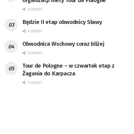
organizacji mety Tour de Pologne
0 UDOST.
Będzie II etap obwodnicy Sławy
0 UDOST.
Obwodnica Wschowy coraz bliżej
0 UDOST.
Tour de Pologne – w czwartek etap z
Żagania do Karpacza
0 UDOST.