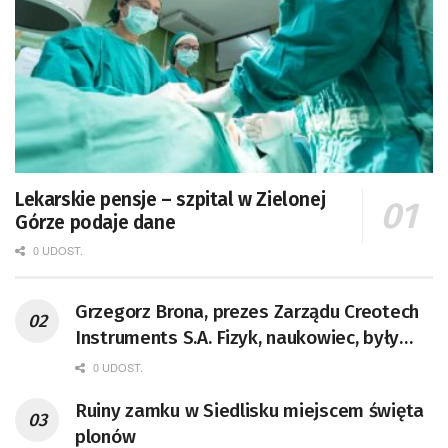
Lekarskie pensje – szpital w Zielonej
Górze podaje dane
0 UDOST.
Grzegorz Brona, prezes Zarządu Creotech
Instruments S.A. Fizyk, naukowiec, były
pracownik CERN w Genewie,
0 UDOST.
przedsiębiorca i nauczyciel akademicki,
Ruiny zamku w Siedlisku miejscem święta
doktor habilitowany nauk fizycznych,
plonów
koordynator Rady Sektorowej ds.