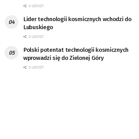
Kompetencji Przemysłu Lotniczo-
0 UDOST.
Kosmicznego oraz członek Komitetu
Lider technologii kosmicznych wchodzi do
Badań Kosmicznych i Satelitarnych PAN.
Lubuskiego
0 UDOST.
Polski potentat technologii kosmicznych
wprowadzi się do Zielonej Góry
0 UDOST.