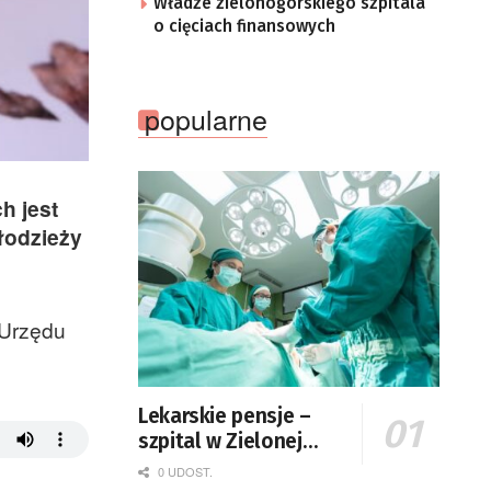
Władze zielonogórskiego szpitala
o cięciach finansowych
popularne
h jest
łodzieży
 Urzędu
Lekarskie pensje –
szpital w Zielonej
Górze podaje dane
0 UDOST.