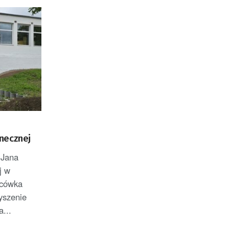
necznej
 Jana
j w
acówka
yszenie
...