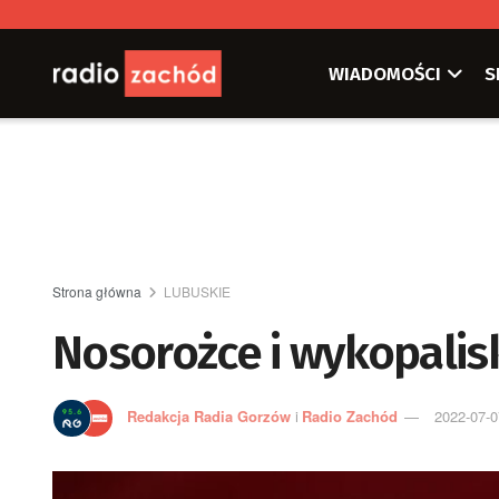
WIADOMOŚCI
S
Strona główna
LUBUSKIE
Nosorożce i wykopalis
Redakcja Radia Gorzów
i
Radio Zachód
2022-07-0