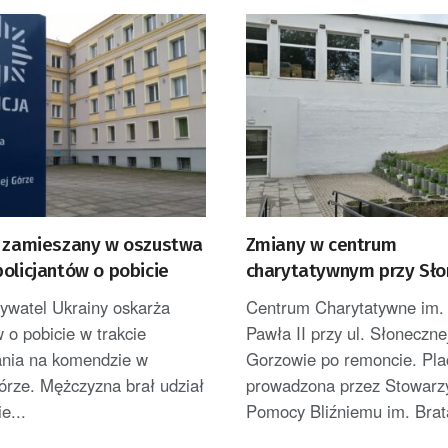
c zamieszany w oszustwa
Zmiany w centrum
olicjantów o pobicie
charytatywnym przy Sło
bywatel Ukrainy oskarża
Centrum Charytatywne im.
w o pobicie w trakcie
Pawła II przy ul. Słoneczne
ania na komendzie w
Gorzowie po remoncie. Pl
órze. Mężczyzna brał udział
prowadzona przez Stowarz
e...
Pomocy Bliźniemu im. Brata