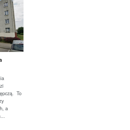
oraz członek Komitetu
Badań Kosmicznych i
Satelitarnych PAN.
a
ia
zi
tępczą. To
zy
h, a
..