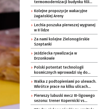
termomodernizacji budynku filii
przedszkola Bajka
Kolejne propozycje wakacyjne
żagańskiej Areny
Lechia poszuka pierwszej wygranej
w II lidze
Za nami kolejne Zielonogórskie
Szeptanki
Jeździecka rywalizacja w
Drzonkowie
Polski potentat technologii
kosmicznych wprowadzi się do
Zielonej Góry
Walka z podtopieniami po ulewach.
Wkrótce prace na kilku ulicach
Gorzowa
Pierwszy lubuski mecz III-ligowego
sezonu: trener Kopernicki vs
starzy znajomi