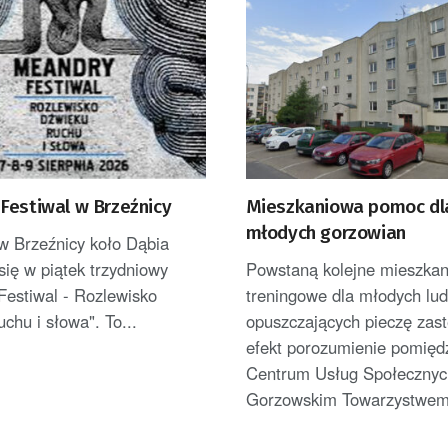
Festiwal w Brzeźnicy
Mieszkaniowa pomoc dl
młodych gorzowian
w Brzeźnicy koło Dąbia
się w piątek trzydniowy
Powstaną kolejne mieszkan
Festiwal - Rozlewisko
treningowe dla młodych lud
uchu i słowa". To...
opuszczających pieczę zas
efekt porozumienie pomięd
Centrum Usług Społecznyc
Gorzowskim Towarzystwem.