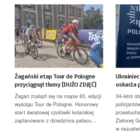
Żagański etap Tour de Pologne
Ukrainie
przyciągnął tłumy [DUŻO ZDJĘĆ]
oskarża p
Żagań znalazł się na mapie 83. edycji
34-letni o
wyścigu Tour de Pologne. Honorowy
policjantó
start światowej czołówki kolarskiej
przesłuch
zaplanowano z dziedzińca pałacu...
Zielonej G
w oszustwi