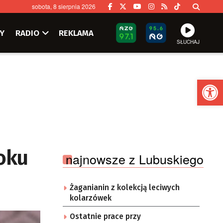
sobota, 8 sierpnia 2026
Y
RADIO
REKLAMA
SŁUCHAJ
Ot
oku
najnowsze z Lubuskiego
Żaganianin z kolekcją leciwych
kolarzówek
Ostatnie prace przy