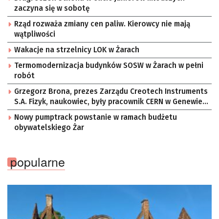
zaczyna się w sobotę
Rząd rozważa zmiany cen paliw. Kierowcy nie mają
wątpliwości
Wakacje na strzelnicy LOK w Żarach
Termomodernizacja budynków SOSW w Żarach w pełni
robót
Grzegorz Brona, prezes Zarządu Creotech Instruments
S.A. Fizyk, naukowiec, były pracownik CERN w Genewie,
przedsiębiorca i nauczyciel akademicki, doktor
Nowy pumptrack powstanie w ramach budżetu
habilitowany nauk fizycznych, koordynator Rady
obywatelskiego Żar
Sektorowej ds. Kompetencji Przemysłu Lotniczo-
Kosmicznego oraz członek Komitetu Badań
Kosmicznych i Satelitarnych PAN.
popularne