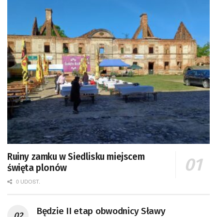
Ruiny zamku w Siedlisku miejscem
święta plonów
0 UDOST.
Będzie II etap obwodnicy Sławy