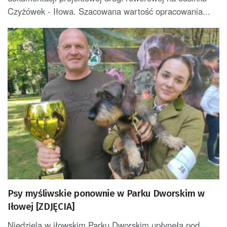
Czyżówek - Iłowa. Szacowana wartość opracowania...
Psy myśliwskie ponownie w Parku Dworskim w
Iłowej [ZDJĘCIA]
Niedziela w iłowskim Parku Dworskim upłynęła pod