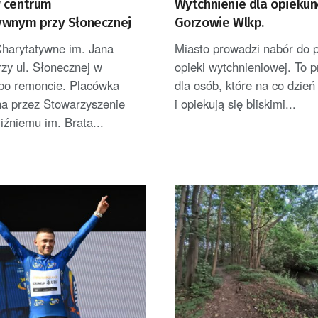
 centrum
Wytchnienie dla opieku
ywnym przy Słonecznej
Gorzowie Wlkp.
harytatywne im. Jana
Miasto prowadzi nabór do 
rzy ul. Słonecznej w
opieki wytchnieniowej. To 
po remoncie. Placówka
dla osób, które na co dzień
a przez Stowarzyszenie
i opiekują się bliskimi...
źniemu im. Brata...