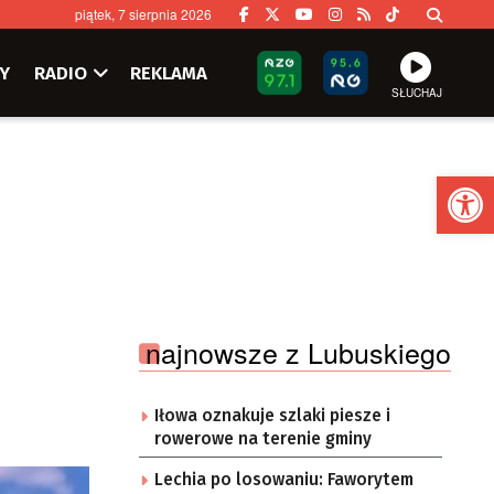
piątek, 7 sierpnia 2026
Y
RADIO
REKLAMA
SŁUCHAJ
Ot
najnowsze z Lubuskiego
Iłowa oznakuje szlaki piesze i
rowerowe na terenie gminy
Lechia po losowaniu: Faworytem