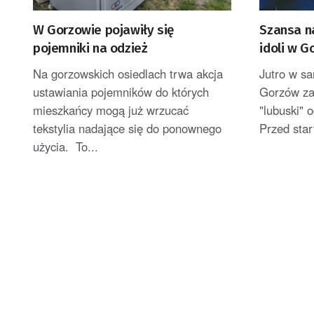
W Gorzowie pojawiły się
Szansa n
pojemniki na odzież
idoli w G
Na gorzowskich osiedlach trwa akcja
Jutro w s
ustawiania pojemników do których
Gorzów za
mieszkańcy mogą już wrzucać
"lubuski" 
tekstylia nadające się do ponownego
Przed star
użycia. To...