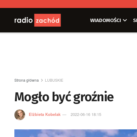
WIADOMOŚCI
S
Strona główna
LUBUSKIE
Mogło być groźnie
Elżbieta Kobelak
2022-06-16 18:15