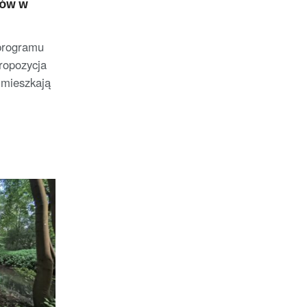
nów w
programu
propozycja
 mieszkają