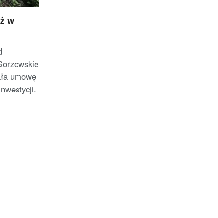
uż w
d
Gorzowskie
sała umowę
nwestycji.