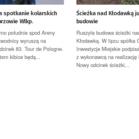
a spotkanie kolarskich
Ścieżka nad Kłodawką j
orzowie Wlkp.
budowie
amo południe spod Areny
Ruszyła budowa ścieżki na
wodnicy wyruszą na
Kłodawką. W lipcu spółka 
odcinek 83. Tour de Pologne.
Inwestycje Miejskie podpi
tem kibice będą...
z wykonawcą na realizację i
Nowy odcinek ścieżki...