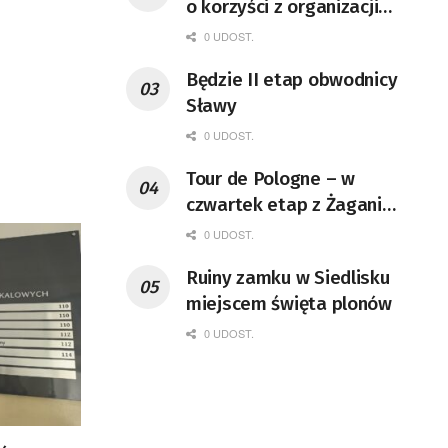
o korzyści z organizacji
mety Tour de Pologne
0 UDOST.
Będzie II etap obwodnicy
Sławy
0 UDOST.
Tour de Pologne – w
czwartek etap z Żagania
do Karpacza
0 UDOST.
Ruiny zamku w Siedlisku
miejscem święta plonów
0 UDOST.