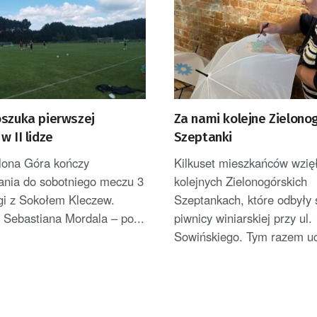
oszuka pierwszej
Za nami kolejne Zielono
w II lidze
Szeptanki
elona Góra kończy
Kilkuset mieszkańców wzięł
ania do sobotniego meczu 3
kolejnych Zielonogórskich
ligi z Sokołem Kleczew.
Szeptankach, które odbyły 
 Sebastiana Mordala – po...
piwnicy winiarskiej przy ul.
Sowińskiego. Tym razem ucz