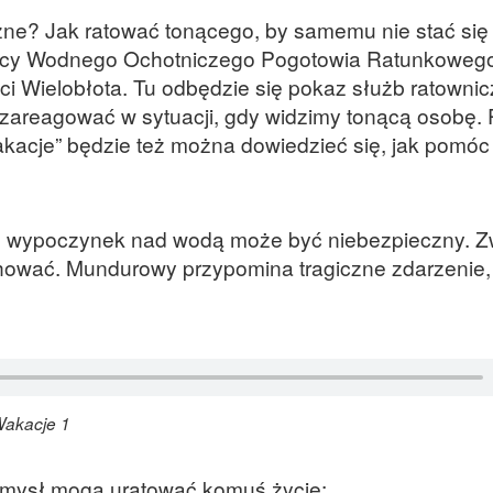
zne? Jak ratować tonącego, by samemu nie stać się 
wnicy Wodnego Ochotniczego Pogotowia Ratunkoweg
i Wielobłota. Tu odbędzie się pokaz służb ratownic
 zareagować w sytuacji, gdy widzimy tonącą osobę.
kacje” będzie też można dowiedzieć się, jak pomóc
i, wypoczynek nad wodą może być niebezpieczny. 
zachować. Mundurowy przypomina tragiczne zdarzenie,
Wakacje 1
 umysł mogą uratować komuś życie: