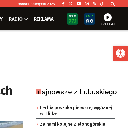
sobota, 8 sierpnia 2026
Y
RADIO
REKLAMA
SŁUCHAJ
Ot
ach
najnowsze z Lubuskiego
Lechia poszuka pierwszej wygranej
w II lidze
Za nami kolejne Zielonogórskie