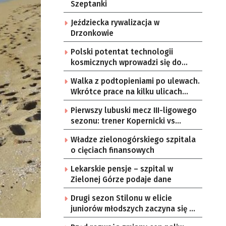
Szeptanki
Jeździecka rywalizacja w
Drzonkowie
Polski potentat technologii
kosmicznych wprowadzi się do
Zielonej Góry
Walka z podtopieniami po ulewach.
Wkrótce prace na kilku ulicach
Gorzowa
Pierwszy lubuski mecz III-ligowego
sezonu: trener Kopernicki vs
starzy znajomi
Władze zielonogórskiego szpitala
o cięciach finansowych
Lekarskie pensje – szpital w
Zielonej Górze podaje dane
Drugi sezon Stilonu w elicie
juniorów młodszych zaczyna się w
sobotę