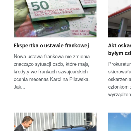
Ekspertka o ustawie frankowej
Akt oska
byłym cz
Nowa ustawa frankowa nie zmienia
znacząco sytuacji osób, które mają
Prokuratu
kredyty we frankach szwajcarskich -
skierował
ocenia mecenas Karolina Pilawska.
oskarżeni
Jak...
członkom 
wyrządzeni