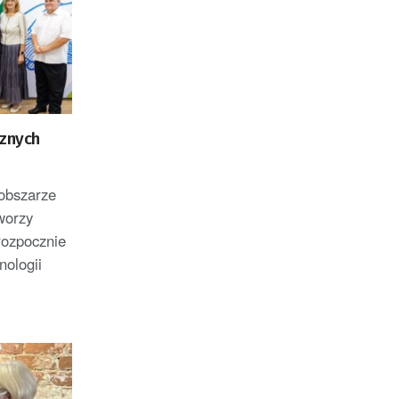
cznych
 obszarze
worzy
rozpocznie
ologii