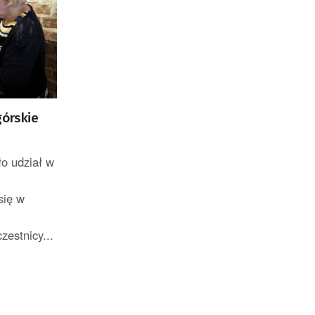
górskie
o udział w
się w
estnicy...