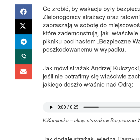
Co zrobić, by wakacje były bezpiec
Zielonogórscy strażacy oraz rato
zapraszają w sobotę do miejscowośc
które zademonstrują, jak właściwie
pikniku pod hasłem „Bezpieczne Wa
poszkodowanemu w wypadku.
Jak mówi strażak Andrzej Kulczyck
jeśli nie potrafimy się właściwie 
jakiego doszło właśnie nad Odrą:
K.Kaminska – akcja strazakow Bezpieczne 
Jak dodaje strażak, wiedza i jasny