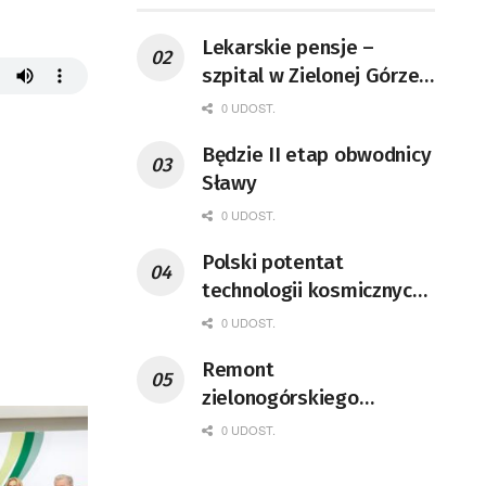
Lekarskie pensje –
szpital w Zielonej Górze
podaje dane
0 UDOST.
Będzie II etap obwodnicy
Sławy
0 UDOST.
Polski potentat
technologii kosmicznych
wprowadzi się do Zielonej
0 UDOST.
Góry
Remont
zielonogórskiego
deptaka zgodnie z
0 UDOST.
planem