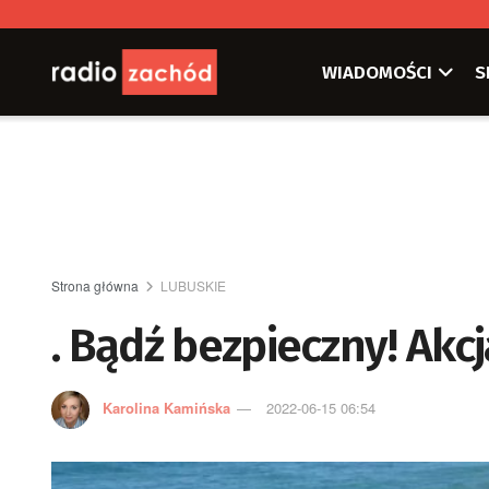
WIADOMOŚCI
S
Strona główna
LUBUSKIE
. Bądź bezpieczny! Akc
Karolina Kamińska
2022-06-15 06:54