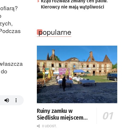
Rząd rozważa zmiany cen paliw.
ofiarą?
Kierowcy nie mają wątpliwości
o
zych,
popularne
 Podczas
Zwłaszcza
 do
Ruiny zamku w
Siedlisku miejscem
święta plonów
0 UDOST.