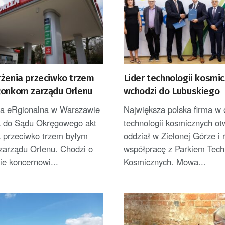
rżenia przeciwko trzem
Lider technologii kosmi
łonkom zarządu Orlenu
wchodzi do Lubuskiego
ra eRgionalna w Warszawie
Największa polska firma w
a do Sądu Okręgowego akt
technologii kosmicznych ot
a przeciwko trzem byłym
oddział w Zielonej Górze i 
zarządu Orlenu. Chodzi o
współpracę z Parkiem Techn
e koncernowi...
Kosmicznych. Mowa...