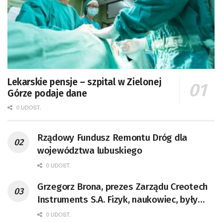
Lekarskie pensje – szpital w Zielonej
Górze podaje dane
0 UDOST.
Rządowy Fundusz Remontu Dróg dla
województwa lubuskiego
0 UDOST.
Grzegorz Brona, prezes Zarządu Creotech
Instruments S.A. Fizyk, naukowiec, były
pracownik CERN w Genewie,
0 UDOST.