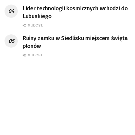
przedsiębiorca i nauczyciel akademicki,
Lider technologii kosmicznych wchodzi do
doktor habilitowany nauk fizycznych,
Lubuskiego
koordynator Rady Sektorowej ds.
Kompetencji Przemysłu Lotniczo-
0 UDOST.
Kosmicznego oraz członek Komitetu
Ruiny zamku w Siedlisku miejscem święta
Badań Kosmicznych i Satelitarnych PAN.
plonów
0 UDOST.