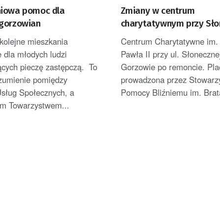
iowa pomoc dla
Zmiany w centrum
gorzowian
charytatywnym przy Sło
kolejne mieszkania
Centrum Charytatywne im.
 dla młodych ludzi
Pawła II przy ul. Słoneczne
ących pieczę zastępczą. To
Gorzowie po remoncie. Pl
ozumienie pomiędzy
prowadzona przez Stowarz
sług Społecznych, a
Pomocy Bliźniemu im. Brata
m Towarzystwem...