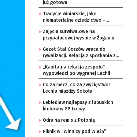
już gotowa
Tradycje winiarskie, jako
niematerialne dziedzictwo –
konsultacje i projekt
Zajęcia surwiwalowe na
przypałacowej wyspie w Żaganiu
Gezet Stal Gorzów wraca do
rywalizacji. Relacja z spotkania z
częstochowskimi lwami u nas!
„Kapitalna rekacja zespołu” –
wypowiedzi po wygranej Lechii
Co za mecz, co za zwycięstwo!
Lechia miażdży Sokoła!
Lebiediew najlepszy z lubuskich
klubów w GP Łotwy
Odra na remis z Polonią
Piknik w „Winnicy pod Wieżą”