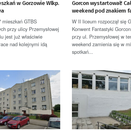
eszkań w Gorzowie Wlkp.
Gorcon wystartował! Ca
wa
weekend pod znakiem fa
gier i popkultury
7 mieszkań GTBS
W II liceum rozpoczął się 
ych przy ulicy Przemysłowej
Konwent Fantastyki Gorcon
u jest już właściwie
przy ul. Przemysłowej w te
ace nad kolejnymi idą
weekend zamienia się w mi
spotkań...