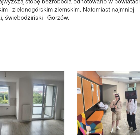
ajwyższą stopę bezrobocia odnotowano w powiatac
m i zielonogórskim ziemskim. Natomiast najmniej
i, świebodziński i Gorzów.