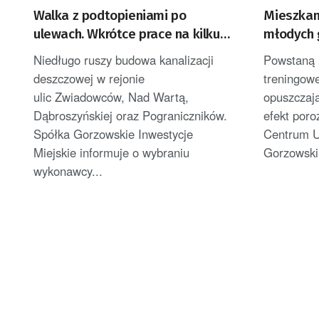
Walka z podtopieniami po
Mieszkan
ulewach. Wkrótce prace na kilku
młodych 
ulicach Gorzowa
Niedługo ruszy budowa kanalizacji
Powstaną 
deszczowej w rejonie
treningowe
ulic Zwiadowców, Nad Wartą,
opuszczaj
Dąbroszyńskiej oraz Pograniczników.
efekt por
Spółka Gorzowskie Inwestycje
Centrum U
Miejskie informuje o wybraniu
Gorzowski
wykonawcy...