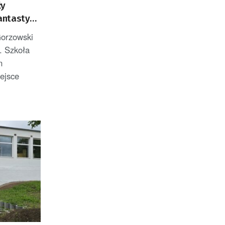
ły
ntastyki,
Gorzowski
. Szkoła
n
ejsce