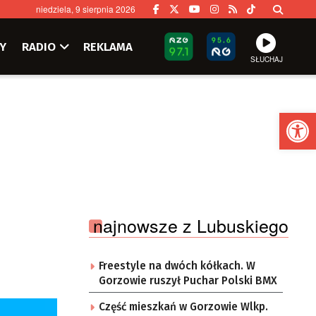
niedziela, 9 sierpnia 2026
Y
RADIO
REKLAMA
SŁUCHAJ
Ot
najnowsze z Lubuskiego
Freestyle na dwóch kółkach. W
Gorzowie ruszył Puchar Polski BMX
Część mieszkań w Gorzowie Wlkp.