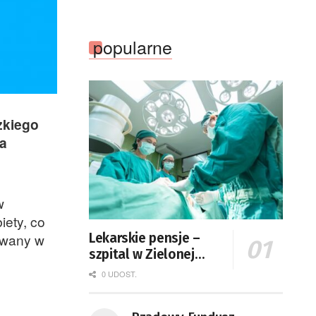
popularne
zkiego
na
w
iety, co
Lekarskie pensje –
rowany w
szpital w Zielonej
Górze podaje dane
0 UDOST.