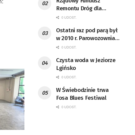
h:
Rządowy Fundusz
Remontu Dróg dla
województwa lubuskiego
0 UDOST.
Ostatni raz pod parą był
w 2010 r. Parowozownia
Wolsztyn rozpocznie
0 UDOST.
remont unikatowego Tr5-
Czysta woda w Jeziorze
65
Lgińsko
0 UDOST.
W Świebodzinie trwa
Fosa Blues Festiwal
0 UDOST.