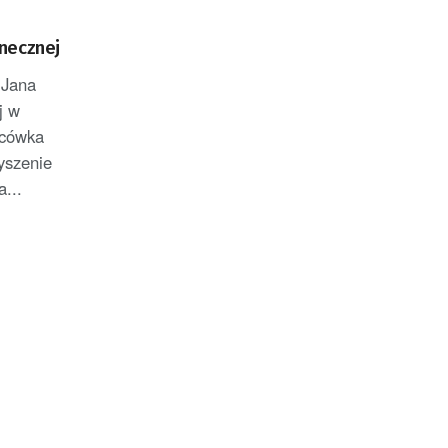
necznej
 Jana
j w
acówka
yszenie
...