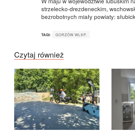
W maju w województwie lubuskim n
strzelecko-drezdeneckim, wschowski
bezrobotnych miały powiaty: słubick
TAGI:
GORZÓW WLKP.
Czytaj również