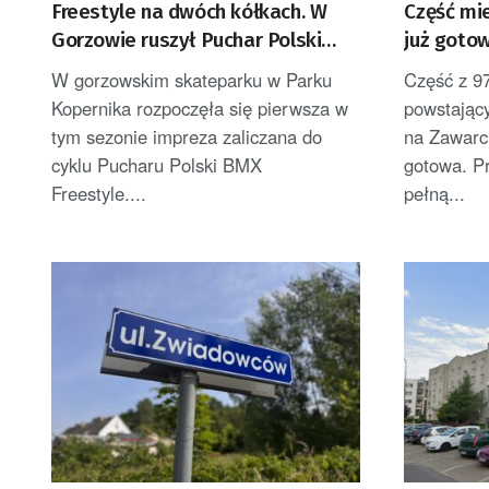
Freestyle na dwóch kółkach. W
Część mi
Gorzowie ruszył Puchar Polski
już goto
BMX
W gorzowskim skateparku w Parku
Część z 9
Kopernika rozpoczęła się pierwsza w
powstając
tym sezonie impreza zaliczana do
na Zawarci
cyklu Pucharu Polski BMX
gotowa. Pr
Freestyle....
pełną...