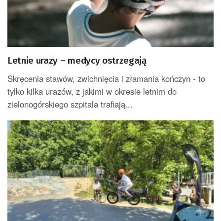
Letnie urazy – medycy ostrzegają
Skręcenia stawów, zwichnięcia i złamania kończyn - to
tylko kilka urazów, z jakimi w okresie letnim do
zielonogórskiego szpitala trafiają...