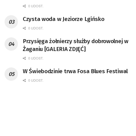
remont unikatowego Tr5-65
0 UDOST.
Czysta woda w Jeziorze Lgińsko
0 UDOST.
Przysięga żołnierzy służby dobrowolnej w
Żaganiu [GALERIA ZDJĘĆ]
0 UDOST.
W Świebodzinie trwa Fosa Blues Festiwal
0 UDOST.