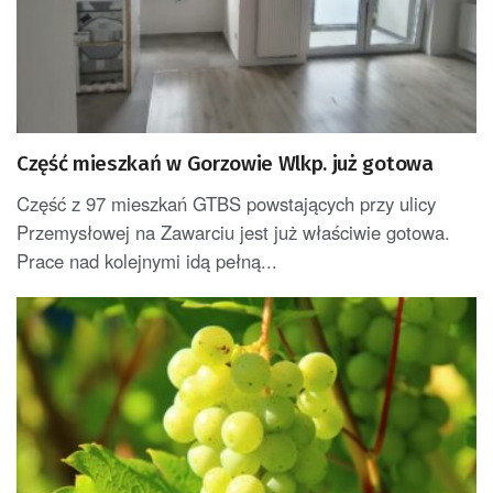
Część mieszkań w Gorzowie Wlkp. już gotowa
Część z 97 mieszkań GTBS powstających przy ulicy
Przemysłowej na Zawarciu jest już właściwie gotowa.
Prace nad kolejnymi idą pełną...