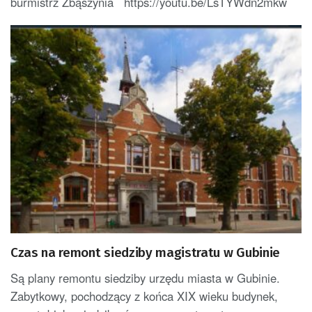
burmistrz Zbąszynia https://youtu.be/LsTYWdn2mkw
Czas na remont siedziby magistratu w Gubinie
Są plany remontu siedziby urzędu miasta w Gubinie.
Zabytkowy, pochodzący z końca XIX wieku budynek,