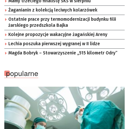
Mamy trzeciego finalistę SKS w sierpniu
Żaganianin z kolekcją leciwych kolarzówek
Ostatnie prace przy termomodernizacji budynku filii
żarskiego przedszkola Bajka
Kolejne propozycje wakacyjne żagańskiej Areny
Lechia poszuka pierwszej wygranej w II lidze
Magda Bobryk – Stowarzyszenie „515 kilometr Odry”
popularne