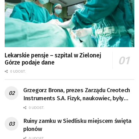
Lekarskie pensje – szpital w Zielonej
Górze podaje dane
0 UDOST.
Grzegorz Brona, prezes Zarządu Creotech
Instruments S.A. Fizyk, naukowiec, były
pracownik CERN w Genewie,
0 UDOST.
przedsiębiorca i nauczyciel akademicki,
Ruiny zamku w Siedlisku miejscem święta
doktor habilitowany nauk fizycznych,
plonów
koordynator Rady Sektorowej ds.
Kompetencji Przemysłu Lotniczo-
0 UDOST.