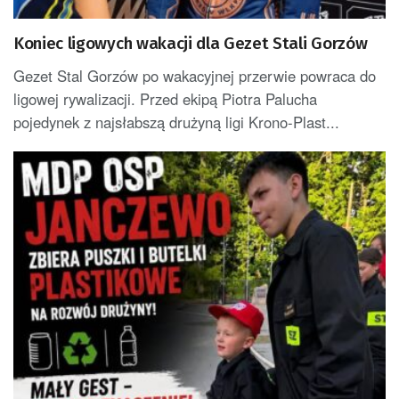
Koniec ligowych wakacji dla Gezet Stali Gorzów
Gezet Stal Gorzów po wakacyjnej przerwie powraca do
ligowej rywalizacji. Przed ekipą Piotra Palucha
pojedynek z najsłabszą drużyną ligi Krono-Plast...