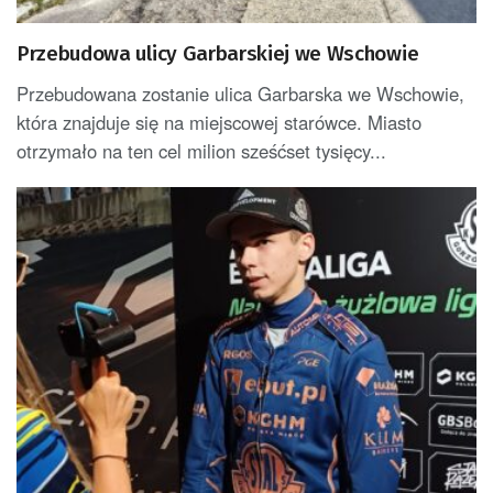
Przebudowa ulicy Garbarskiej we Wschowie
Przebudowana zostanie ulica Garbarska we Wschowie,
która znajduje się na miejscowej starówce. Miasto
otrzymało na ten cel milion sześćset tysięcy...