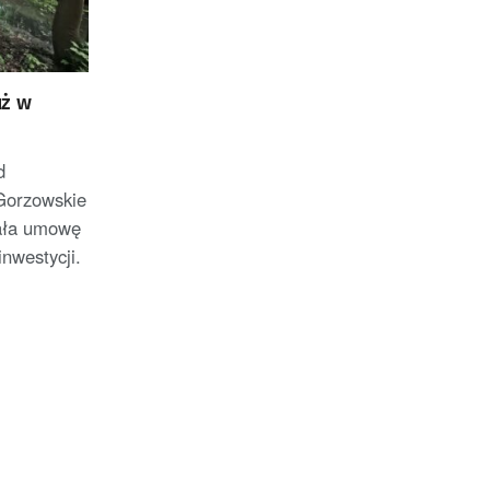
uż w
d
Gorzowskie
sała umowę
nwestycji.