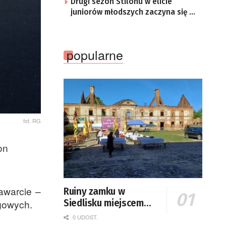
Drugi sezon Stilonu w elicie
juniorów młodszych zaczyna się w
sobotę
popularne
fot. RG
on
awarcie –
Ruiny zamku w
ngowych.
Siedlisku miejscem
święta plonów
0 UDOST.