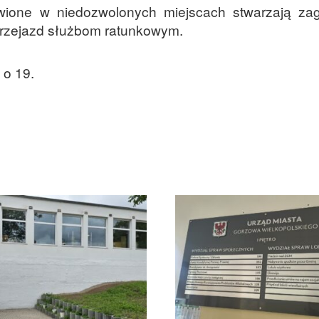
awione w niedozwolonych miejscach stwarzają zag
 przejazd służbom ratunkowym.
 o 19.