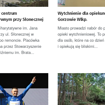
 centrum
Wytchnienie dla opieku
ywnym przy Słonecznej
Gorzowie Wlkp.
harytatywne im. Jana
Miasto prowadzi nabór do 
rzy ul. Słonecznej w
opieki wytchnieniowej. To 
po remoncie. Placówka
dla osób, które na co dzień
a przez Stowarzyszenie
i opiekują się bliskimi...
źniemu im. Brata...