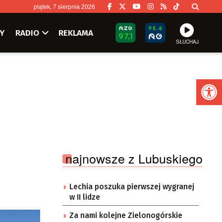
piątek, 7 sierpnia 2026
Y
RADIO
REKLAMA
SŁUCHAJ
Ot
najnowsze z Lubuskiego
Lechia poszuka pierwszej wygranej
w II lidze
Za nami kolejne Zielonogórskie