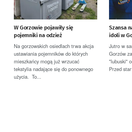
W Gorzowie pojawiły się
Szansa n
pojemniki na odzież
idoli w G
Na gorzowskich osiedlach trwa akcja
Jutro w s
ustawiania pojemników do których
Gorzów za
mieszkańcy mogą już wrzucać
"lubuski" 
tekstylia nadające się do ponownego
Przed star
użycia. To...