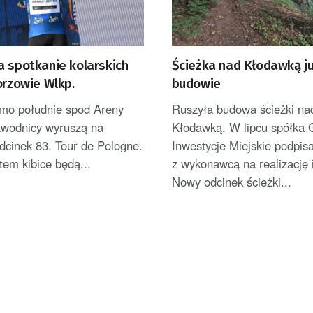
a spotkanie kolarskich
Ścieżka nad Kłodawką j
orzowie Wlkp.
budowie
amo południe spod Areny
Ruszyła budowa ścieżki na
wodnicy wyruszą na
Kłodawką. W lipcu spółka 
odcinek 83. Tour de Pologne.
Inwestycje Miejskie podpi
tem kibice będą...
z wykonawcą na realizację i
Nowy odcinek ścieżki...