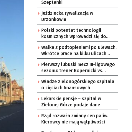
Szeptanki
Jeździecka rywalizacja w
Drzonkowie
Polski potentat technologii
kosmicznych wprowadzi się do
Zielonej Góry
Walka z podtopieniami po ulewach.
Wkrótce prace na kilku ulicach
Gorzowa
Pierwszy lubuski mecz III-ligowego
sezonu: trener Kopernicki vs
starzy znajomi
Władze zielonogórskiego szpitala
o cięciach finansowych
Lekarskie pensje – szpital w
Zielonej Górze podaje dane
Rząd rozważa zmiany cen paliw.
Kierowcy nie mają wątpliwości