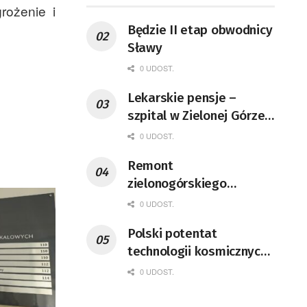
rożenie i
Będzie II etap obwodnicy
Sławy
0 UDOST.
Lekarskie pensje –
szpital w Zielonej Górze
podaje dane
0 UDOST.
Remont
zielonogórskiego
deptaka zgodnie z
0 UDOST.
planem
Polski potentat
technologii kosmicznych
wprowadzi się do Zielonej
0 UDOST.
Góry