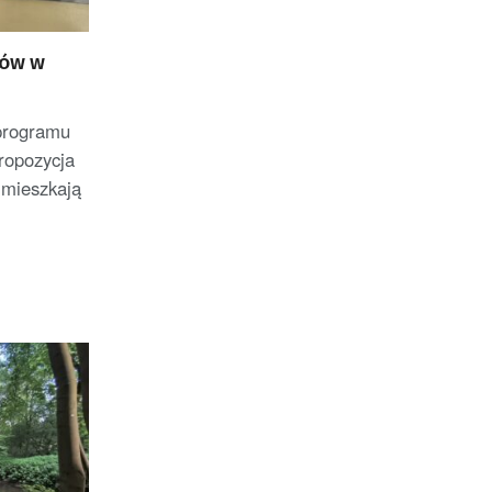
nów w
programu
propozycja
 mieszkają