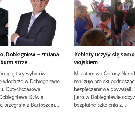
o, Dobiegniew – zmiana
Kobiety uczyły się samo
 burmistrza
wojskiem
drugiej tury wyborów
Ministerstwo Obrony Naro
ię włodarze w Dobiegniewie
realizuje projekt podnosząc
ku. Dotychczasowa
bezpieczeństwa obywateli. 
 Dobiegniewa Sylwia
jutro w Dobiegniewie odbyw
a przegrała z Bartoszem...
bezpłatne szkolenia z...