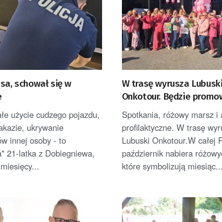
sa, schował się w
W trasę wyrusza Lubusk
e
Onkotour. Będzie promo
profilaktykę raka piersi
łe użycie cudzego pojazdu,
Spotkania, różowy marsz i 
akazie, ukrywanie
profilaktyczne. W trasę wy
w innej osoby - to
Lubuski Onkotour.W całej 
" 21-latka z Dobiegniewa,
październik nabiera różowy
 miesięcy...
które symbolizują miesiąc..