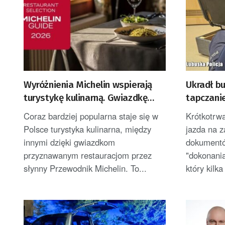
Wyróżnienia Michelin wspierają
Ukradł bu
turystykę kulinarną. Gwiazdkę
tapczani
zdobyła restauracja w Lubuskiem
Coraz bardziej popularna staje się w
Krótkotrwa
Polsce turystyka kulinarna, między
jazda na z
innymi dzięki gwiazdkom
dokumentó
przyznawanym restauracjom przez
"dokonania
słynny Przewodnik Michelin. To...
który kilka