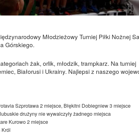
ędzynarodowy Młodzieżowy Turniej Piłki Nożnej Sal
a Górskiego.
tegoriach żak, orlik, młodzik, trampkarz. Na turniej
iemiec, Białorusi i Ukrainy. Najlepsi z naszego woje
tavia Szprotawa 2 miejsce, Błękitni Dobiegniew 3 miejsce
, lubuskie drużyny nie wywalczyły żadnego miejsca
tare Kurowo 2 miejsce
 Król