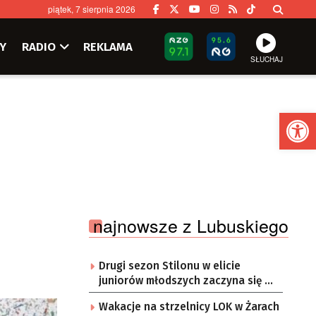
piątek, 7 sierpnia 2026
Y
RADIO
REKLAMA
SŁUCHAJ
Ot
najnowsze z Lubuskiego
Drugi sezon Stilonu w elicie
juniorów młodszych zaczyna się w
sobotę
Wakacje na strzelnicy LOK w Żarach