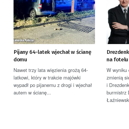
Pijany 64-latek wjechał w ścianę
Drezdenk
domu
na fotelu
Nawet trzy lata więzienia grożą 64-
W wyniku 
latkowi, który w trakcie majówki
zmienią s
wypadł po pijanemu z drogi i wjechał
i Drezden
autem w ścianę...
burmistrz
Łaźniewsk