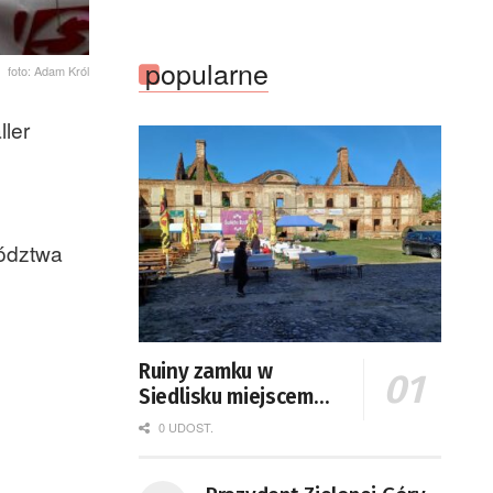
popularne
foto: Adam Król
ler
wództwa
Ruiny zamku w
Siedlisku miejscem
święta plonów
0 UDOST.