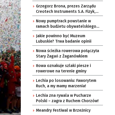
Grzegorz Brona, prezes Zarządu
Creotech Instruments S.A. Fizyk,
naukowiec, były pracownik CERN w
Nowy pumptrack powstanie w
Genewie, przedsiębiorca i
ramach budżetu obywatelskiego
nauczyciel akademicki, doktor
Żar
habilitowany nauk fizycznych,
Jakie powinno być Muzeum
koordynator Rady Sektorowej ds.
Lubuskie? Trwa badanie opinii
Kompetencji Przemysłu Lotniczo-
Kosmicznego oraz członek
Nowa ścieżka rowerowa połączyła
Komitetu Badań Kosmicznych i
Stary Żagań z Żaganówkiem
Satelitarnych PAN.
Iłowa oznakuje szlaki piesze i
rowerowe na terenie gminy
Lechia po losowaniu: Faworytem
Ruch, a my mamy marzenia!
Lechia zna rywala w Pucharze
Polski – zagra z Ruchem Chorzów!
Meandry Festiwal w Brzeźnicy