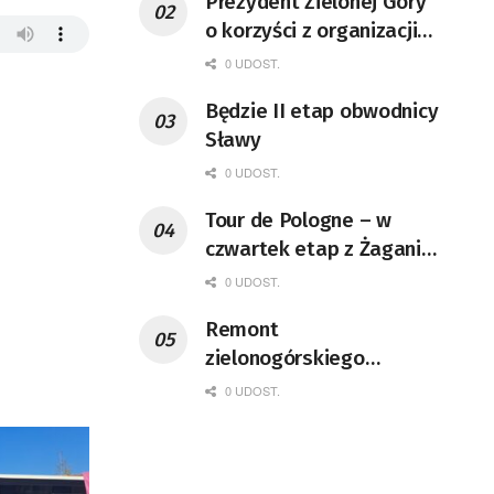
Prezydent Zielonej Góry
o korzyści z organizacji
mety Tour de Pologne
0 UDOST.
Będzie II etap obwodnicy
Sławy
0 UDOST.
Tour de Pologne – w
czwartek etap z Żagania
do Karpacza
0 UDOST.
Remont
zielonogórskiego
deptaka zgodnie z
0 UDOST.
planem