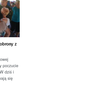
obrony z
dowej
y poczucie
W dziś i
ają się