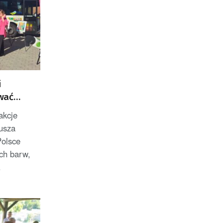
i
wać
akcje
rusza
Polsce
ch barw,
.