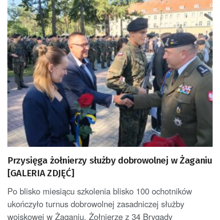
Przysięga żołnierzy służby dobrowolnej w Żaganiu
[GALERIA ZDJĘĆ]
Po blisko miesiącu szkolenia blisko 100 ochotników
ukończyło turnus dobrowolnej zasadniczej służby
wojskowej w Żaganiu. Żołnierze z 34 Brygady