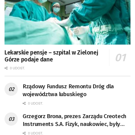
Lekarskie pensje – szpital w Zielonej
Górze podaje dane
0 UDOST.
Rządowy Fundusz Remontu Dróg dla
województwa lubuskiego
0 UDOST.
Grzegorz Brona, prezes Zarządu Creotech
Instruments S.A. Fizyk, naukowiec, były
pracownik CERN w Genewie,
0 UDOST.