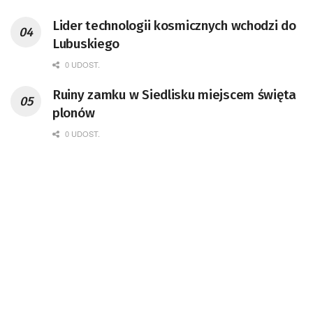
przedsiębiorca i nauczyciel akademicki,
Lider technologii kosmicznych wchodzi do
doktor habilitowany nauk fizycznych,
Lubuskiego
koordynator Rady Sektorowej ds.
Kompetencji Przemysłu Lotniczo-
0 UDOST.
Kosmicznego oraz członek Komitetu
Ruiny zamku w Siedlisku miejscem święta
Badań Kosmicznych i Satelitarnych PAN.
plonów
0 UDOST.