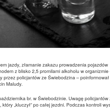
wem jazdy, złamanie zakazu prowadzenia pojazdów
dem z blisko 2,5 promilami alkoholu w organizmie 
ny przez policjantów ze Świebodzina – poinformował
cin Maludy.
października br. w Świebodzinie. Uwagę policjantów 
który „kluczył” po całej jezdni. Podczas kontroli wy