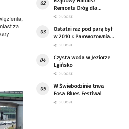
Rządowy Fundusz
Remontu Dróg dla
województwa lubuskiego
0 UDOST.
ięzienia,
iast za
Ostatni raz pod parą był
kary
w 2010 r. Parowozownia
Wolsztyn rozpocznie
0 UDOST.
remont unikatowego Tr5-
Czysta woda w Jeziorze
65
Lgińsko
0 UDOST.
W Świebodzinie trwa
Fosa Blues Festiwal
0 UDOST.