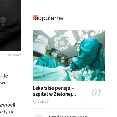
popularne
Fot. Envato
– te
 we
Lekarskie pensje –
szpital w Zielonej
Górze podaje dane
0 UDOST.
zwrócił
szły na