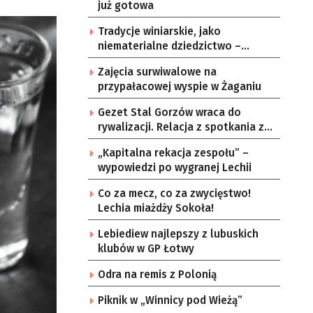
już gotowa
Tradycje winiarskie, jako
niematerialne dziedzictwo –
konsultacje i projekt
Zajęcia surwiwalowe na
przypałacowej wyspie w Żaganiu
Gezet Stal Gorzów wraca do
rywalizacji. Relacja z spotkania z
częstochowskimi lwami u nas!
„Kapitalna rekacja zespołu” –
wypowiedzi po wygranej Lechii
Co za mecz, co za zwycięstwo!
Lechia miażdży Sokoła!
Lebiediew najlepszy z lubuskich
klubów w GP Łotwy
Odra na remis z Polonią
Piknik w „Winnicy pod Wieżą”