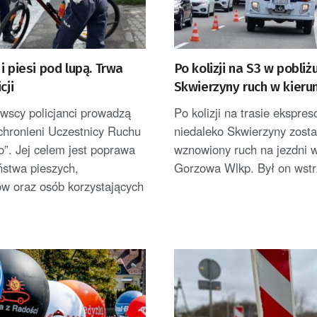
i piesi pod lupą. Trwa
Po kolizji na S3 w pobliż
cji
Skwierzyny ruch w kieru
Gorzowa Wlkp. jednym 
wscy policjanci prowadzą
Po kolizji na trasie ekspre
chronieni Uczestnicy Ruchu
niedaleko Skwierzyny zosta
”. Jej celem jest poprawa
wznowiony ruch na jezdni w
ństwa pieszych,
Gorzowa Wlkp. Był on wstr
ów oraz osób korzystających