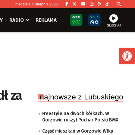
niedziela, 9 sierpnia 2026
Y
RADIO
REKLAMA
SŁUCHAJ
Ot
dł za
najnowsze z Lubuskiego
Freestyle na dwóch kółkach. W
Gorzowie ruszył Puchar Polski BMX
Część mieszkań w Gorzowie Wlkp.