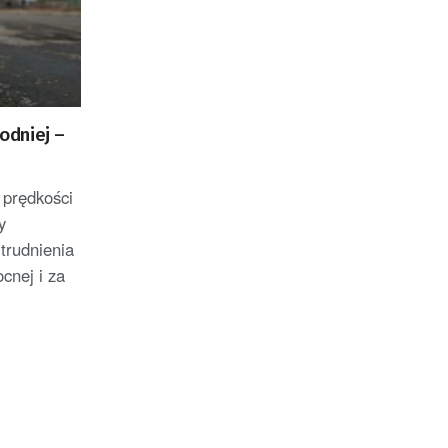
odniej –
 prędkości
y
trudnienia
cnej i za