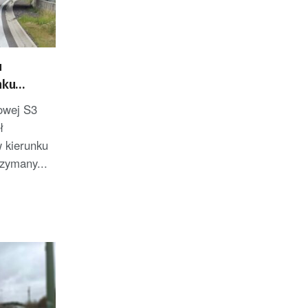
u
nku
pasem
sowej S3
ł
 kierunku
zymany...