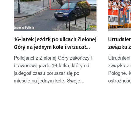
16-latek jeździł po ulicach Zielonej
Utrudnie
Góry na jednym kole i wrzucał
związku z
filmiki do sieci [FILM]
Policjanci z Zielonej Góry zakończyli
Utrudnien
brawurową jazdę 16-latka, który od
związku z 
jakiegoś czasu poruszał się po
Pologne. 
mieście na jednym kole. Swoje...
ostrożność