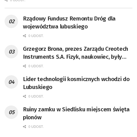
Rządowy Fundusz Remontu Dróg dla
województwa lubuskiego
0 UDOST.
Grzegorz Brona, prezes Zarządu Creotech
Instruments S.A. Fizyk, naukowiec, były
pracownik CERN w Genewie,
0 UDOST.
przedsiębiorca i nauczyciel akademicki,
Lider technologii kosmicznych wchodzi do
doktor habilitowany nauk fizycznych,
Lubuskiego
koordynator Rady Sektorowej ds.
Kompetencji Przemysłu Lotniczo-
0 UDOST.
Kosmicznego oraz członek Komitetu
Ruiny zamku w Siedlisku miejscem święta
Badań Kosmicznych i Satelitarnych PAN.
plonów
0 UDOST.