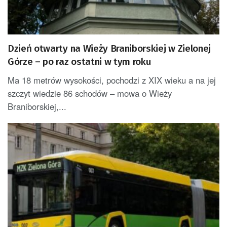
Dzień otwarty na Wieży Braniborskiej w Zielonej
Górze – po raz ostatni w tym roku
Ma 18 metrów wysokości, pochodzi z XIX wieku a na jej
szczyt wiedzie 86 schodów – mowa o Wieży
Braniborskiej,...