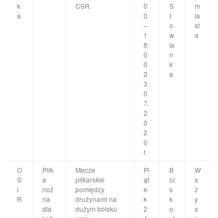
k
CSR.
0
S
m
a
0
ł
ia
–
o
st
1
w
a
8:
ia
0
n
0
k
2
a
3.
0
7.
2
0
2
0
r.
O
Piłk
Mecze
Pi
B
W
S
a
piłkarskie
ąt
oi
s
i
noż
pomiędzy
e
s
z
R
na
drużynami na
k
k
y
dla
dużym boisku
2
o
s