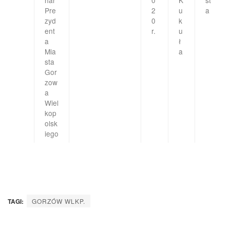
Pre
2
u
a
zyd
0
k
ent
r.
u
a
ł
Mia
a
sta
Gor
zow
a
Wiel
kop
olsk
iego
TAGI:
GORZÓW WLKP.