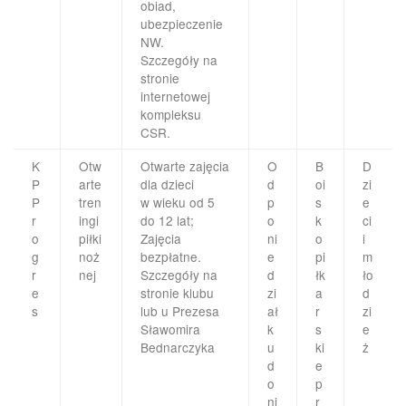
obiad,
ubezpieczenie
NW.
Szczegóły na
stronie
internetowej
kompleksu
CSR.
K
Otw
Otwarte zajęcia
O
B
D
P
arte
dla dzieci
d
oi
zi
P
tren
w wieku od 5
p
s
e
r
ingi
do 12 lat;
o
k
ci
o
piłki
Zajęcia
ni
o
i
g
noż
bezpłatne.
e
pi
m
r
nej
Szczegóły na
d
łk
ło
e
stronie klubu
zi
a
d
s
lub u Prezesa
ał
r
zi
Sławomira
k
s
e
Bednarczyka
u
ki
ż
d
e
o
p
ni
r