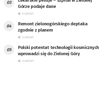
Lekarskie pensje – szpital w Zielonej
Górze podaje dane
0 UDOST.
Remont zielonogórskiego deptaka
zgodnie z planem
0 UDOST.
Polski potentat technologii kosmicznych
wprowadzi się do Zielonej Góry
0 UDOST.