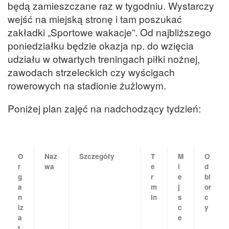
będą zamieszczane raz w tygodniu. Wystarczy
wejść na miejską stronę i tam poszukać
zakładki „Sportowe wakacje”. Od najbliższego
poniedziałku będzie okazja np. do wzięcia
udziału w otwartych treningach piłki nożnej,
zawodach strzeleckich czy wyścigach
rowerowych na stadionie żużlowym.
Poniżej plan zajęć na nadchodzący tydzień:
O
Naz
Szczegóły
T
M
O
r
wa
e
i
d
g
r
e
bi
a
m
j
or
n
in
s
c
iz
c
y
a
e
t