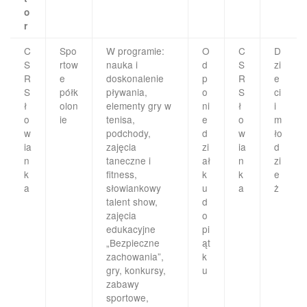
o
r
C
Spo
W programie:
O
C
D
S
rtow
nauka i
d
S
zi
R
e
doskonalenie
p
R
e
S
półk
pływania,
o
S
ci
ł
olon
elementy gry w
ni
ł
i
o
ie
tenisa,
e
o
m
w
podchody,
d
w
ło
ia
zajęcia
zi
ia
d
n
taneczne i
ał
n
zi
k
fitness,
k
k
e
a
słowiankowy
u
a
ż
talent show,
d
zajęcia
o
edukacyjne
pi
„Bezpieczne
ąt
zachowania”,
k
gry, konkursy,
u
zabawy
sportowe,