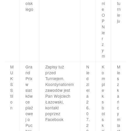
olsk
ni
tu
iego
e
rn
O
ie
P
ju
N
ie
r
z
y
m
M
Gra
Zapisy tuż
N
K
M
U
nd
przed
ie
o
ie
K
Prix
Turniejem.
d
m
s
S
w
Koordynatorem
zi
pl
z
S
siat
zawodów jest
el
e
k
til
ków
Pan Wojciech
a
k
a
o
ce
Łazowski,
2
s
ń
n
plaż
kontakt
6.
b
c
owe
poprzez
0
oi
y
j o
Facebook
7.
s
m
Puc
2
k
ia
har
0
K
st