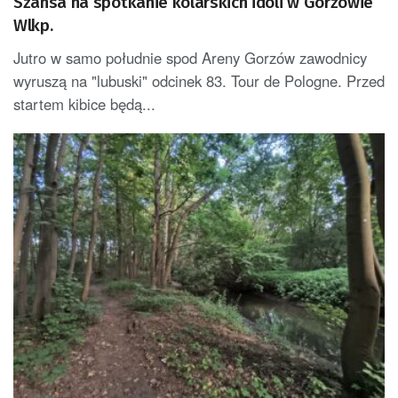
Szansa na spotkanie kolarskich idoli w Gorzowie
Wlkp.
Jutro w samo południe spod Areny Gorzów zawodnicy
wyruszą na "lubuski" odcinek 83. Tour de Pologne. Przed
startem kibice będą...