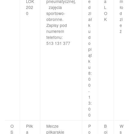
LOK
pneumatycznej,
e
a
m
202
zajęcia
d
L
ło
0
sportowo-
zi
O
d
obronne.
ał
K
zi
Zapisy pod
k
e
numerem
u
ż
telefonu:
d
513 131 377
o
pi
ąt
k
u
8:
0
0
-
1
3:
0
0
O
Piłk
Mecze
P
B
W
S
a
piłkarskie
o
oi
s