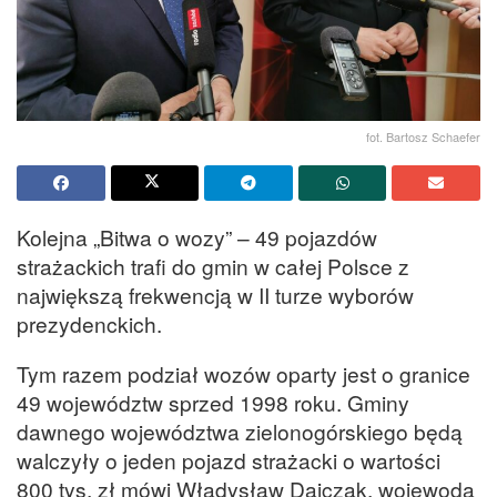
fot. Bartosz Schaefer
Kolejna „Bitwa o wozy” – 49 pojazdów
strażackich trafi do gmin w całej Polsce z
największą frekwencją w II turze wyborów
prezydenckich.
Tym razem podział wozów oparty jest o granice
49 województw sprzed 1998 roku. Gminy
dawnego województwa zielonogórskiego będą
walczyły o jeden pojazd strażacki o wartości
800 tys. zł mówi Władysław Dajczak, wojewoda