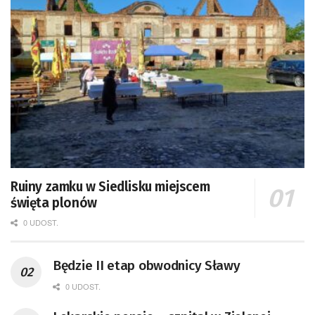
Ruiny zamku w Siedlisku miejscem
święta plonów
0 UDOST.
Będzie II etap obwodnicy Sławy
0 UDOST.