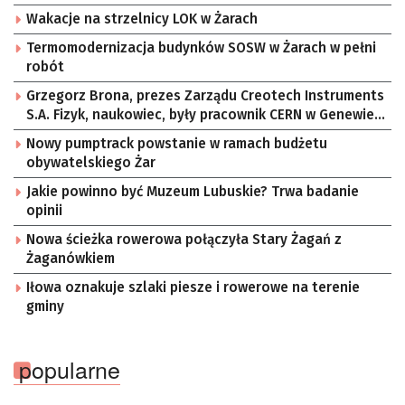
Wakacje na strzelnicy LOK w Żarach
Termomodernizacja budynków SOSW w Żarach w pełni
robót
Grzegorz Brona, prezes Zarządu Creotech Instruments
S.A. Fizyk, naukowiec, były pracownik CERN w Genewie,
przedsiębiorca i nauczyciel akademicki, doktor
Nowy pumptrack powstanie w ramach budżetu
habilitowany nauk fizycznych, koordynator Rady
obywatelskiego Żar
Sektorowej ds. Kompetencji Przemysłu Lotniczo-
Kosmicznego oraz członek Komitetu Badań
Jakie powinno być Muzeum Lubuskie? Trwa badanie
Kosmicznych i Satelitarnych PAN.
opinii
Nowa ścieżka rowerowa połączyła Stary Żagań z
Żaganówkiem
Iłowa oznakuje szlaki piesze i rowerowe na terenie
gminy
popularne