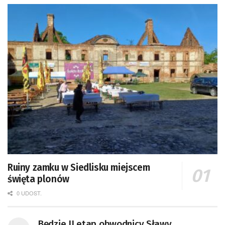
Ruiny zamku w Siedlisku miejscem
święta plonów
0 UDOST.
Będzie II etap obwodnicy Sławy