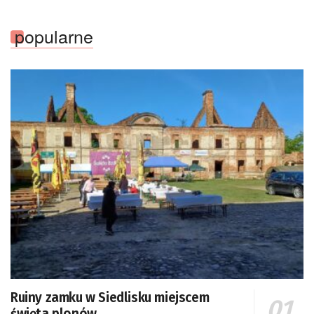
popularne
Ruiny zamku w Siedlisku miejscem
święta plonów