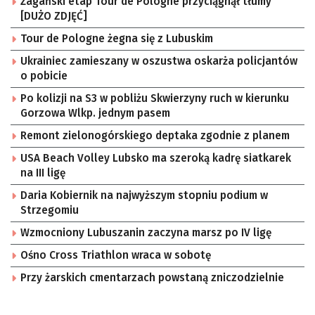
Żagański etap Tour de Pologne przyciągnął tłumy
[DUŻO ZDJĘĆ]
Tour de Pologne żegna się z Lubuskim
Ukrainiec zamieszany w oszustwa oskarża policjantów
o pobicie
Po kolizji na S3 w pobliżu Skwierzyny ruch w kierunku
Gorzowa Wlkp. jednym pasem
Remont zielonogórskiego deptaka zgodnie z planem
USA Beach Volley Lubsko ma szeroką kadrę siatkarek
na III ligę
Daria Kobiernik na najwyższym stopniu podium w
Strzegomiu
Wzmocniony Lubuszanin zaczyna marsz po IV ligę
Ośno Cross Triathlon wraca w sobotę
Przy żarskich cmentarzach powstaną zniczodzielnie