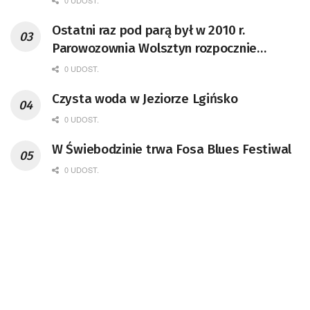
0 UDOST.
Ostatni raz pod parą był w 2010 r.
Parowozownia Wolsztyn rozpocznie
remont unikatowego Tr5-65
0 UDOST.
Czysta woda w Jeziorze Lgińsko
0 UDOST.
W Świebodzinie trwa Fosa Blues Festiwal
0 UDOST.