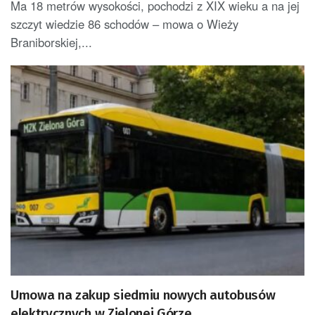
Ma 18 metrów wysokości, pochodzi z XIX wieku a na jej
szczyt wiedzie 86 schodów – mowa o Wieży
Braniborskiej,...
Umowa na zakup siedmiu nowych autobusów
elektrycznych w Zielonej Górze