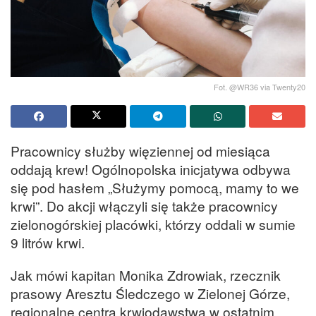
Fot. @WR36 via Twenty20
Pracownicy służby więziennej od miesiąca
oddają krew! Ogólnopolska inicjatywa odbywa
się pod hasłem „Służymy pomocą, mamy to we
krwi”. Do akcji włączyli się także pracownicy
zielonogórskiej placówki, którzy oddali w sumie
9 litrów krwi.
Jak mówi kapitan Monika Zdrowiak, rzecznik
prasowy Aresztu Śledczego w Zielonej Górze,
regionalne centra krwiodawstwa w ostatnim