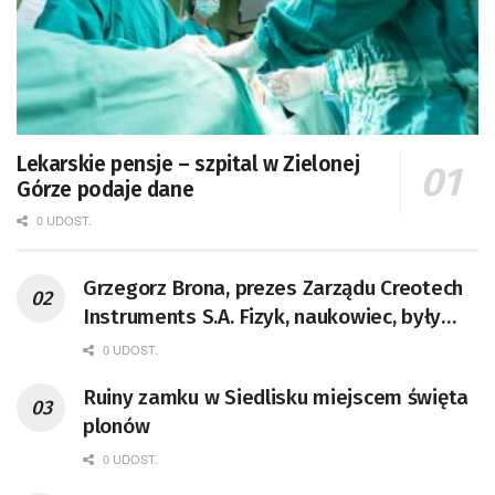
Lekarskie pensje – szpital w Zielonej
Górze podaje dane
0 UDOST.
Grzegorz Brona, prezes Zarządu Creotech
Instruments S.A. Fizyk, naukowiec, były
pracownik CERN w Genewie,
0 UDOST.
przedsiębiorca i nauczyciel akademicki,
Ruiny zamku w Siedlisku miejscem święta
doktor habilitowany nauk fizycznych,
plonów
koordynator Rady Sektorowej ds.
Kompetencji Przemysłu Lotniczo-
0 UDOST.
Kosmicznego oraz członek Komitetu